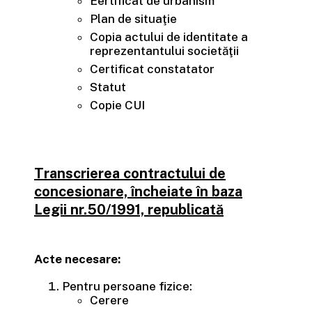
Eertificat de urbanism
Plan de situaţie
Copia actului de identitate a
reprezentantului societăţii
Certificat constatator
Statut
Copie CUI
Transcrierea contractului de
concesionare, încheiate în baza
Legii nr.50/1991, republicată
Acte necesare:
Pentru persoane fizice:
Cerere