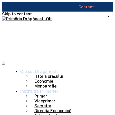
Contact
Skip to content
Orașul
Drăgănești
Istoria orașului
Economie
Monografie
Instituția
Primăriei
Primar
Viceprimar
Secretar
Direcția Economică