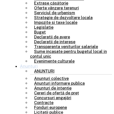
Extrase căsătorie
Oferte vânzare terenuri
Serviciul de urbanism
Strategie de dezvoltare locala
Impozite si taxe locale
Legislatie
Buget
Declaratii de avere
Declaratii de interese
Transparenta veniturilor salariale
Sume incasate pentru bugetul local in
contul unic
Evenimente culturale
Anunțuri
ANUNȚURI
Anunțuri colective
Anunturi informare publica
Anunțuri de intenție
Cereri de ofertă de preț
Concursuri angajări
Contracte
Fonduri europene
Licitații publice