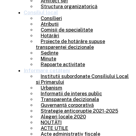
Arhitect șef
Structura organizatorică
Consiliul
local
Consilieri
Atribuții
Comisii de specialitate
Hotărâri
Proiecte de hotărâre supuse
transparenței decizionale
Ședințe
Minute
Rapoarte activitate
Informare
cetățeni
Institutii subordonate Consiliului Local
si Primarului
Urbanism
Informatii de interes public
Transparenta decizionala
Guvernanță corporativă
Strategie anticoruptie 2021-2025
Alegeri locale 2020
NOUTĂȚI
ACTE UTILE
Acte administrativ fiscale