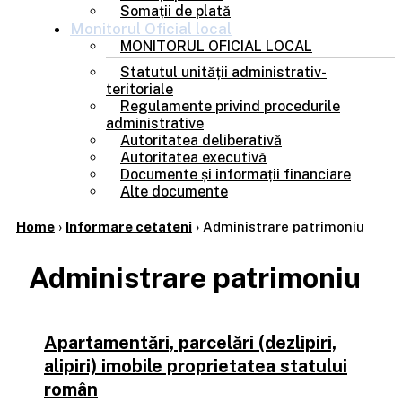
Somații de plată
Monitorul
Oficial local
MONITORUL OFICIAL LOCAL
Statutul unității administrativ-
teritoriale
Regulamente privind procedurile
administrative
Autoritatea deliberativă
Autoritatea executivă
Documente și informații financiare
Alte documente
Home
›
Informare cetateni
›
Administrare patrimoniu
Administrare patrimoniu
Apartamentări, parcelări (dezlipiri,
alipiri) imobile proprietatea statului
român