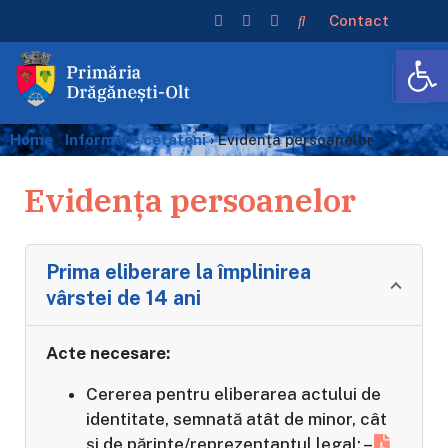
Contact
De
Home
›
Informare cetateni
›
Evidența persoanelor
Evidența persoanelor
Prima eliberare la împlinirea
vârstei de 14 ani
Acte necesare:
Cererea pentru eliberarea actului de
identitate, semnată atât de minor, cât
şi de părinte/reprezentantul legal; –