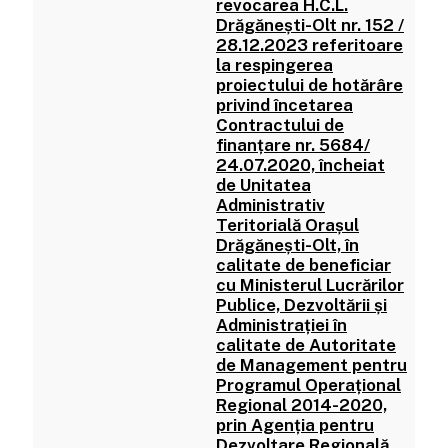
revocarea H.C.L.
Drăgănești-Olt nr. 152 /
28.12.2023 referitoare
la respingerea
proiectului de hotărâre
privind încetarea
Contractului de
finanțare nr. 5684/
24.07.2020, încheiat
de Unitatea
Administrativ
Teritorială Orașul
Drăgănești-Olt, în
calitate de beneficiar
cu Ministerul Lucrărilor
Publice, Dezvoltării și
Administrației în
calitate de Autoritate
de Management pentru
Programul Operațional
Regional 2014-2020,
prin Agenția pentru
Dezvoltare Regională