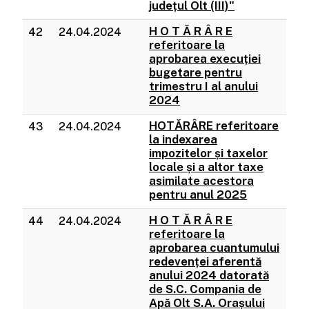
județul Olt (III)"
H O T Ă R Â R E
42
24.04.2024
referitoare la
aprobarea execuției
bugetare pentru
trimestru I al anului
2024
HOTĂRÂRE referitoare
43
24.04.2024
la indexarea
impozitelor și taxelor
locale și a altor taxe
asimilate acestora
pentru anul 2025
H O T Ă R Â R E
44
24.04.2024
referitoare la
aprobarea cuantumului
redevenței aferentă
anului 2024 datorată
de S.C. Compania de
Apă Olt S.A. Orașului