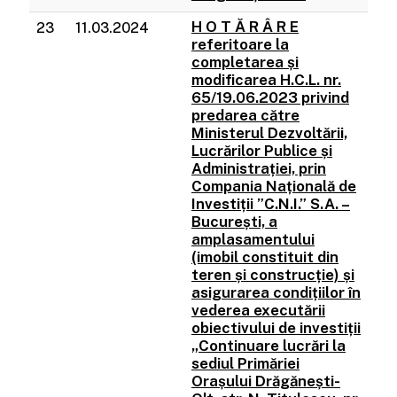
H O T Ă R Â R E
23
11.03.2024
referitoare la
completarea și
modificarea H.C.L. nr.
65/19.06.2023 privind
predarea către
Ministerul Dezvoltării,
Lucrărilor Publice și
Administrației, prin
Compania Națională de
Investiții ”C.N.I.” S.A. –
București, a
amplasamentului
(imobil constituit din
teren și construcție) și
asigurarea condițiilor în
vederea executării
obiectivului de investiții
„Continuare lucrări la
sediul Primăriei
Orașului Drăgănești-