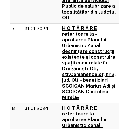
aferente Serviciului
Public de salubrizare a
localităților din Judetul
Olt
H O T Ă R Â R E
7
31.01.2024
referitoare la «
aprobarea Planului
Urbanistic Zonal –
desființare construcții
existente și construire
spații comerciale în
Drăgănești-Olt,
str.Comănencelor, nr.2,
jud. Olt – beneficiari
SCOICAN Marius Adi și
SCOICAN Costelina
Mirela»
H O T Ă R Â R E
8
31.01.2024
referitoare la
aprobarea Planului
Urbanistic Zonal–