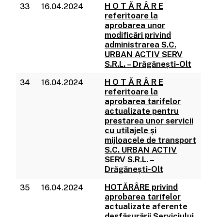
H O T Ă R Â R E
33
16.04.2024
referitoare la
aprobarea unor
modificări privind
administrarea S.C.
URBAN ACTIV SERV
S.R.L. – Drăgănești-Olt
H O T Ă R Â R E
34
16.04.2024
referitoare la
aprobarea tarifelor
actualizate pentru
prestarea unor servicii
cu utilajele și
mijloacele de transport
S.C. URBAN ACTIV
SERV S.R.L. –
Drăgănești-Olt
HOTĂRÂRE privind
35
16.04.2024
aprobarea tarifelor
actualizate aferente
desfășurării Serviciului