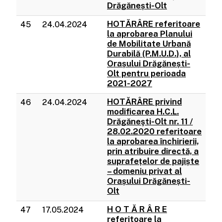
Drăgănești-Olt
HOTĂRÂRE referitoare
45
24.04.2024
la aprobarea Planului
de Mobilitate Urbană
Durabilă (P.M.U.D.), al
Orașului Drăgănești-
Olt pentru perioada
2021-2027
HOTĂRÂRE privind
46
24.04.2024
modificarea H.C.L.
Drăgăneşti-Olt nr. 11 /
28.02.2020 referitoare
la aprobarea închirierii,
prin atribuire directă, a
suprafețelor de pajiște
– domeniu privat al
Orașului Drăgănești-
Olt
H O T Ă R Â R E
47
17.05.2024
referitoare la