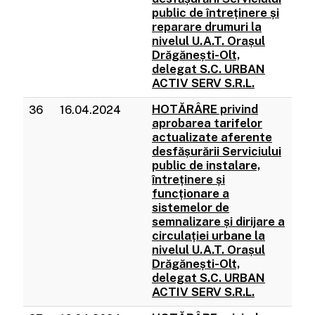
public de întreținere și
reparare drumuri la
nivelul U.A.T. Orașul
Drăgănești-Olt,
delegat S.C. URBAN
ACTIV SERV S.R.L.
HOTĂRÂRE privind
36
16.04.2024
aprobarea tarifelor
actualizate aferente
desfășurării Serviciului
public de instalare,
întreținere și
funcționare a
sistemelor de
semnalizare și dirijare a
circulației urbane la
nivelul U.A.T. Orașul
Drăgănești-Olt,
delegat S.C. URBAN
ACTIV SERV S.R.L.