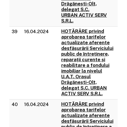
Drăgănești-Olt,
delegat S.C.
URBAN ACTIV SERV
S.R.L.
HOTĂRÂRE privind
39
16.04.2024
aprobarea tarifelor
actualizate aferente
desfășurării Serviciului
public de întreținere,
reparații curente și
reabilitare a fondului
imobiliar la nivelul
U.A.T. Orașul
Drăgănești-Olt,
delegat S.C. URBAN
ACTIV SERV S.R.L.
HOTĂRÂRE privind
40
16.04.2024
aprobarea tarifelor
actualizate aferente
desfășurării Serviciului
public de întreținere a