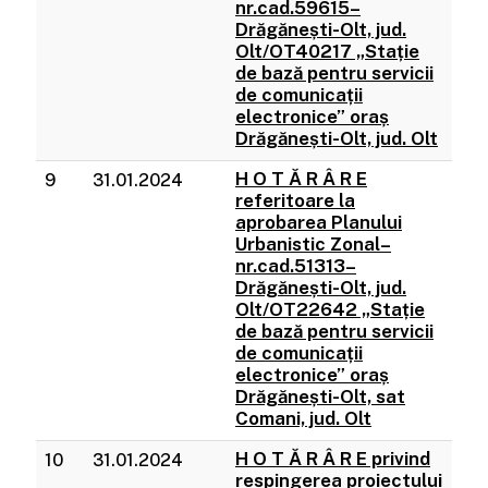
nr.cad.59615–
Drăgănești-Olt, jud.
Olt/OT40217 „Stație
de bază pentru servicii
de comunicații
electronice” oraș
Drăgănești-Olt, jud. Olt
H O T Ă R Â R E
9
31.01.2024
referitoare la
aprobarea Planului
Urbanistic Zonal–
nr.cad.51313–
Drăgănești-Olt, jud.
Olt/OT22642 „Stație
de bază pentru servicii
de comunicații
electronice” oraș
Drăgănești-Olt, sat
Comani, jud. Olt
H O T Ă R Â R E privind
10
31.01.2024
respingerea proiectului