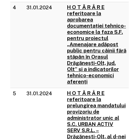
H O T Ă R Â R E
4
31.01.2024
referitoare la
aprobarea
documentației tehnico-
economice la faza S.F.
pentru proiectul
„Amenajare adăpost
public pentru câinii fără
stăpân în Orașul
Drăgănești-Olt, jud.
Olt” și a indicatorilor
tehnico-economici
aferenți
H O T Ă R Â R E
5
31.01.2024
referitoare la
prelungirea mandatului
provizoriu de
administrator unic al
S.C. URBAN ACTIV
SERV S.R.L. –
Drăgănești-Olt, al d-nei