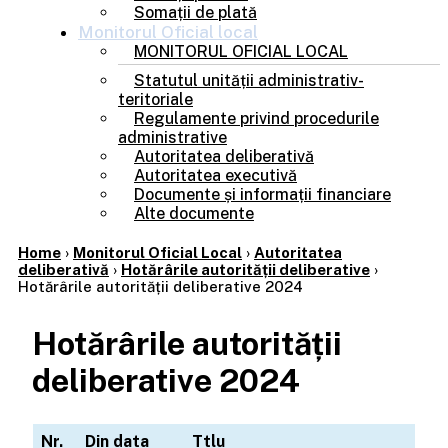
Somații de plată
Monitorul
Oficial local
MONITORUL OFICIAL LOCAL
Statutul unității administrativ-
teritoriale
Regulamente privind procedurile
administrative
Autoritatea deliberativă
Autoritatea executivă
Documente și informații financiare
Alte documente
Home
›
Monitorul Oficial Local
›
Autoritatea
deliberativă
›
Hotărârile autorității deliberative
›
Hotărârile autorității deliberative 2024
Hotărârile autorității
deliberative 2024
Nr.
Din data
Ttlu