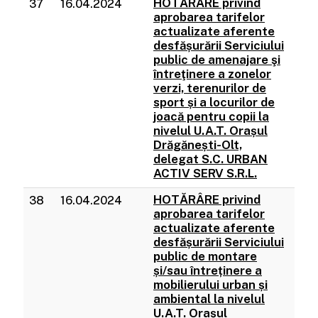
HOTĂRÂRE privind
37
16.04.2024
aprobarea tarifelor
actualizate aferente
desfășurării Serviciului
public de amenajare şi
întreţinere a zonelor
verzi, terenurilor de
sport și a locurilor de
joacă pentru copii la
nivelul U.A.T. Orașul
Drăgănești-Olt,
delegat S.C. URBAN
ACTIV SERV S.R.L.
HOTĂRÂRE privind
38
16.04.2024
aprobarea tarifelor
actualizate aferente
desfășurării Serviciului
public de montare
și/sau întreținere a
mobilierului urban și
ambiental la nivelul
U.A.T. Orașul