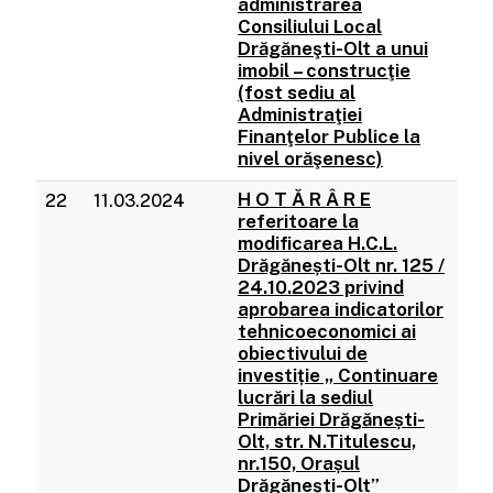
administrarea
Consiliului Local
Drăgăneşti-Olt a unui
imobil – construcţie
(fost sediu al
Administraţiei
Finanţelor Publice la
nivel orăşenesc)
H O T Ă R Â R E
22
11.03.2024
referitoare la
modificarea H.C.L.
Drăgănești-Olt nr. 125 /
24.10.2023 privind
aprobarea indicatorilor
tehnicoeconomici ai
obiectivului de
investiție „ Continuare
lucrări la sediul
Primăriei Drăgănești-
Olt, str. N.Titulescu,
nr.150, Orașul
Drăgănești-Olt”