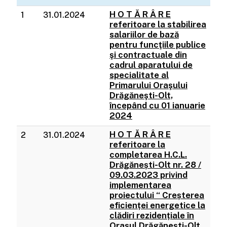
H O T Ă R Â R E
1
31.01.2024
referitoare la stabilirea
salariilor de bază
pentru funcţiile publice
şi contractuale din
cadrul aparatului de
specialitate al
Primarului Oraşului
Drăgăneşti-Olt,
începând cu 01 ianuarie
2024
H O T Ă R Â R E
2
31.01.2024
referitoare la
completarea H.C.L.
Drăgănești-Olt nr. 28 /
09.03.2023 privind
implementarea
proiectului “ Creșterea
eficienței energetice la
clădiri rezidențiale în
Orașul Drăgănești-Olt,