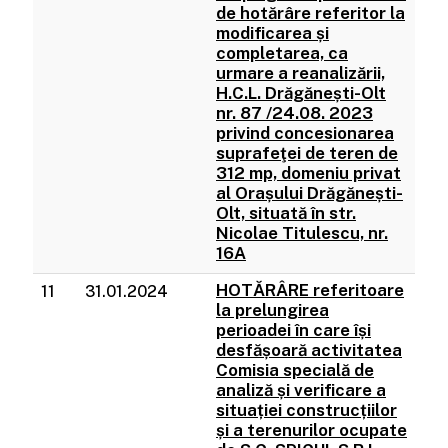
de hotărâre referitor la
modificarea și
completarea, ca
urmare a reanalizării,
H.C.L. Drăgănești-Olt
nr. 87 /24.08. 2023
privind concesionarea
suprafeţei de teren de
312 mp, domeniu privat
al Orașului Drăgănești-
Olt, situată în str.
Nicolae Titulescu, nr.
16A
HOTĂRÂRE referitoare
11
31.01.2024
la prelungirea
perioadei în care își
desfășoară activitatea
Comisia specială de
analiză și verificare a
situației construcțiilor
și a terenurilor ocupate