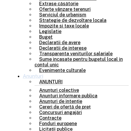
Extrase căsătorie
Oferte vânzare terenuri
Serviciul de urbanism
Strategie de dezvoltare locala
Impozite si taxe locale
Legislatie
Buget
Declaratii de avere
Declaratii de interese
Transparenta veniturilor salariale
Sume incasate pentru bugetul local in
contul unic
Evenimente culturale
Anunțuri
ANUNȚURI
Anunțuri colective
Anunturi informare publica
Anunțuri de intenție
Cereri de ofertă de preț
Concursuri angajări
Contracte
Fonduri europene
Licitații publice