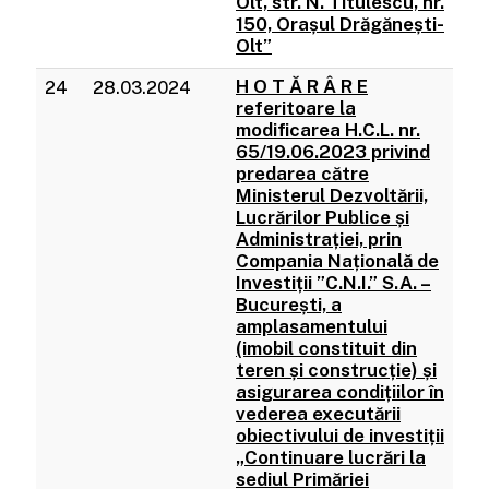
Olt, str. N. Titulescu, nr.
150, Orașul Drăgănești-
Olt”
H O T Ă R Â R E
24
28.03.2024
referitoare la
modificarea H.C.L. nr.
65/19.06.2023 privind
predarea către
Ministerul Dezvoltării,
Lucrărilor Publice și
Administrației, prin
Compania Națională de
Investiții ”C.N.I.” S.A. –
București, a
amplasamentului
(imobil constituit din
teren și construcție) și
asigurarea condițiilor în
vederea executării
obiectivului de investiții
„Continuare lucrări la
sediul Primăriei