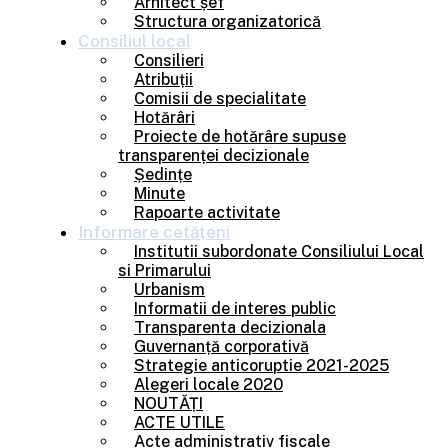
Arhitect șef
Structura organizatorică
Consiliul
local
Consilieri
Atribuții
Comisii de specialitate
Hotărâri
Proiecte de hotărâre supuse
transparenței decizionale
Ședințe
Minute
Rapoarte activitate
Informare
cetățeni
Institutii subordonate Consiliului Local
si Primarului
Urbanism
Informatii de interes public
Transparenta decizionala
Guvernanță corporativă
Strategie anticoruptie 2021-2025
Alegeri locale 2020
NOUTĂȚI
ACTE UTILE
Acte administrativ fiscale