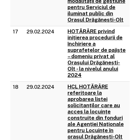
modalității de gestiune
pentru Serviciul de
iluminat public din
Orașul Drăgănești-Olt
HOTĂRÂRE privind
17
29.02.2024
inițierea procedurii de
închiriere a
suprafețelor de pajiște
– domeniu privat al
Orașului Drăgănești-
Olt - la nivelul anului
2024
HCL HOTĂRÂRE
18
29.02.2024
referitoare la
aprobarea listei
solicitanților care au
acces la locuințe
construite din fonduri
ale Agenției Naționale
pentru Locuințe în
orașul Drăgănești-Olt