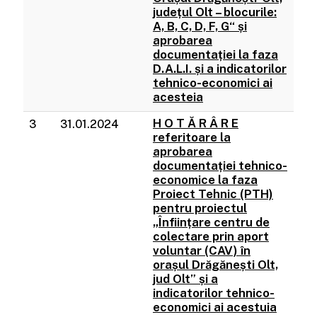
județul Olt – blocurile:
A, B, C, D, F, G“ și
aprobarea
documentației la faza
D.A.L.I. și a indicatorilor
tehnico-economici ai
acesteia
H O T Ă R Â R E
3
31.01.2024
referitoare la
aprobarea
documentației tehnico-
economice la faza
Proiect Tehnic (PTH)
pentru proiectul
„Înființare centru de
colectare prin aport
voluntar (CAV) în
orașul Drăgănești Olt,
jud Olt” și a
indicatorilor tehnico-
economici ai acestuia