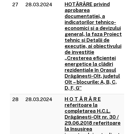
HOTĂRÂRE privind
27
28.03.2024
aprobarea
documentației, a
indicatorilor tehnico-
economici și a devizului
general, la faza Proiect
tehnic și Detalii de
execuție, ai obiectivului
de investiție
„Creșterea eficienței
energetice la clădiri
rezidențiale în Orașul
Drăgănești-Olt, județul
Olt – blocurile: A, B, C,
D, F, G”
H O T Ă R Â R E
28
28.03.2024
referitoare la
completarea H.C.L.
Drăgănești-Olt nr. 30 /
29.06.2018 referitoare
la însușirea