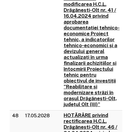
modificarea H.C.L.
Drăgănești-Olt nr. 41 /
16.04.2024 privind
aprobarea
documentației tehnico-
economice Proiect
tehnic, a indicatorilor
tehnico-economici și a
devizului general
actualizați în urma
finalizarii achizițiilor și
întocmirii Proiectului
tehnic pentru
obiectivul de investiții
"Reabilitare și
modernizare străzi în
orașul Drăgănești-Olt,
județul Olt (III)"
HOTĂRÂRE privind
48
17.05.2028
rectificarea H.C.L.
Drăgănești-Olt nr. 46 /