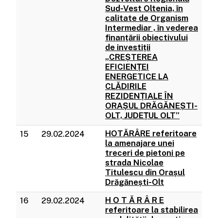
Sud-Vest Oltenia, în
calitate de Organism
Intermediar , în vederea
finanțării obiectivului
de investiții
„CREȘTEREA
EFICIENȚEI
ENERGETICE LA
CLĂDIRILE
REZIDENȚIALE ÎN
ORAȘUL DRĂGĂNEȘTI-
OLT, JUDEȚUL OLT”
HOTĂRÂRE referitoare
15
29.02.2024
la amenajare unei
treceri de pietoni pe
strada Nicolae
Titulescu din Orașul
Drăgănești-Olt
H O T Ă R Â R E
16
29.02.2024
referitoare la stabilirea