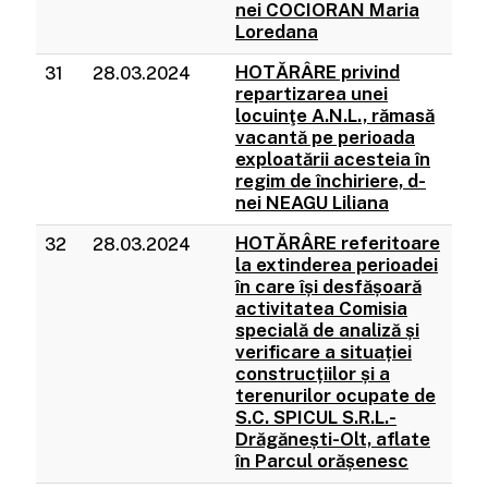
nei COCIORAN Maria
Loredana
HOTĂRÂRE privind
31
28.03.2024
repartizarea unei
locuinţe A.N.L., rămasă
vacantă pe perioada
exploatării acesteia în
regim de închiriere, d-
nei NEAGU Liliana
HOTĂRÂRE referitoare
32
28.03.2024
la extinderea perioadei
în care își desfășoară
activitatea Comisia
specială de analiză și
verificare a situației
construcțiilor și a
terenurilor ocupate de
S.C. SPICUL S.R.L.-
Drăgănești-Olt, aflate
în Parcul orășenesc