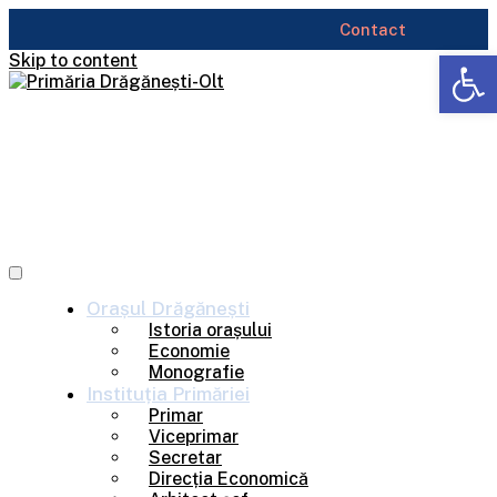
Contact
Deschide b
Skip to content
Orașul
Drăgănești
Istoria orașului
Economie
Monografie
Instituția
Primăriei
Primar
Viceprimar
Secretar
Direcția Economică