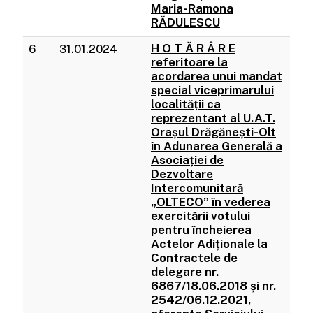
Maria-Ramona
RĂDULESCU
H O T Ă R Â R E
6
31.01.2024
referitoare la
acordarea unui mandat
special viceprimarului
localității ca
reprezentant al U.A.T.
Orașul Drăgănești-Olt
în Adunarea Generală a
Asociației de
Dezvoltare
Intercomunitară
„OLTECO” în vederea
exercitării votului
pentru încheierea
Actelor Adiționale la
Contractele de
delegare nr.
6867/18.06.2018 și nr.
2542/06.12.2021,