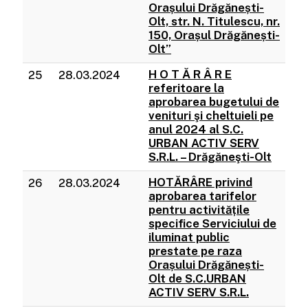
Orașului Drăgănești-
Olt, str. N. Titulescu, nr.
150, Orașul Drăgănești-
Olt”
H O T Ă R Â R E
25
28.03.2024
referitoare la
aprobarea bugetului de
venituri şi cheltuieli pe
anul 2024 al S.C.
URBAN ACTIV SERV
S.R.L. – Drăgăneşti-Olt
HOTĂRÂRE privind
26
28.03.2024
aprobarea tarifelor
pentru activitățile
specifice Serviciului de
iluminat public
prestate pe raza
Orașului Drăgănești-
Olt de S.C.URBAN
ACTIV SERV S.R.L.