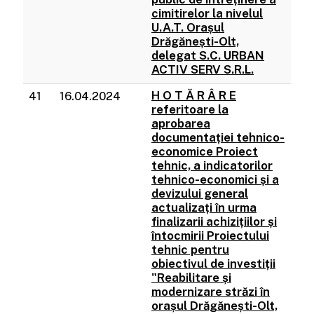
cimitirelor la nivelul
U.A.T. Orașul
Drăgănești-Olt,
delegat S.C. URBAN
ACTIV SERV S.R.L.
H O T Ă R Â R E
41
16.04.2024
referitoare la
aprobarea
documentației tehnico-
economice Proiect
tehnic, a indicatorilor
tehnico-economici și a
devizului general
actualizați în urma
finalizarii achizițiilor și
întocmirii Proiectului
tehnic pentru
obiectivul de investiții
"Reabilitare și
modernizare străzi în
orașul Drăgănești-Olt,