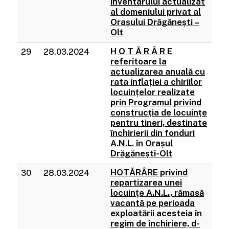
inventarului actualizat
al domeniului privat al
Orașului Drăgănești –
Olt
H O T Ă R Â R E
29
28.03.2024
referitoare la
actualizarea anuală cu
rata inflației a chiriilor
locuințelor realizate
prin Programul privind
construcția de locuințe
pentru tineri, destinate
închirierii din fonduri
A.N.L. în Orașul
Drăgănești-Olt
HOTĂRÂRE privind
30
28.03.2024
repartizarea unei
locuinţe A.N.L., rămasă
vacantă pe perioada
exploatării acesteia în
regim de închiriere, d-