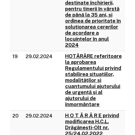
destinate închirierii,
pentru tinerii în vârstă
de până la 35 ani, și
ordinea de prioritate în
soluționarea cererilor
de acordare a
locuințelor în anul
2024
HOTĂRÂRE referitoare
19
29.02.2024
la aprobarea
Regulamentului privind
stabilirea situațiilor,
modalităților și
cuantumului ajutorului
de urgență și al
ajutorului de
înmormântare
H O T Ă R Â R E privind
20
29.02.2024
modificarea H.C.L.
Drăgănești-Olt nr.
25/24.02.2022