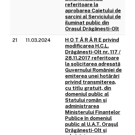
referitoare la
aprobarea Caietului de
sarcini al Serviciului de
iluminat public din
Orașul Drăgănești-Olt
H O T Ă R Â R E privind
21
11.03.2024
modificarea H.C.L.
Drăgănești-Olt nr. 117 /
28.11.2017 referitoare
la solicitarea adresată
Guvernului României de
emiterea unei hotărâri
privind transmiterea,
cu titlu gratuit, din
domeniul public al
Statului român şi
administrarea
Ministerului Finanţelor
Publice în domeniul
public al U.A.T. Oraşul
Drăgăneşti-Olt şi