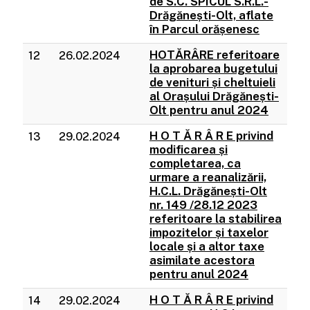
de S.C. SPICUL S.R.L.-
Drăgănești-Olt, aflate
în Parcul orășenesc
HOTĂRÂRE referitoare
12
26.02.2024
la aprobarea bugetului
de venituri și cheltuieli
al Orașului Drăgănești-
Olt pentru anul 2024
H O T Ă R Â R E privind
13
29.02.2024
modificarea și
completarea, ca
urmare a reanalizării,
H.C.L. Drăgănești-Olt
nr. 149 /28.12 2023
referitoare la stabilirea
impozitelor și taxelor
locale și a altor taxe
asimilate acestora
pentru anul 2024
H O T Ă R Â R E privind
14
29.02.2024