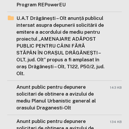
Program REPowerEU
U.A.T Drăgănești – Olt anunță publicul
intersat asupra depunerii solicitării de
emitere a acordului de mediu pentru
proiectul „AMENAJARE ADĂPOST
PUBLIC PENTRU CÂINI FĂRĂ
STĂPÂN ÎN ORAȘUL DRĂGĂNEȘTI –
OLT, jud. Olt” propus a fi amplasat în
oraș Drăgănești – Olt, T122, P50/2, jud.
Olt.
Anunt public pentru depunere
143 KB
solicitari de obtinere a avizului de
mediu Planul Urbanistic general al
orasului Draganesti-Olt
Anunt public pentru depunere
134 KB
solicitari de obtinere a avizului de