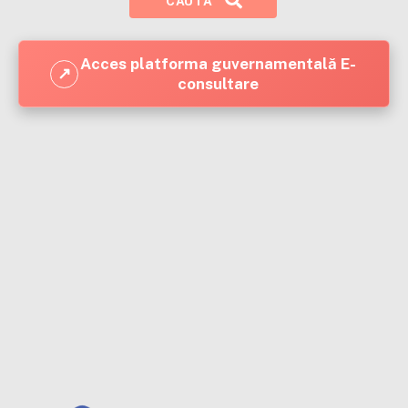
CAUTĂ
Acces platforma guvernamentală E-
↗
consultare