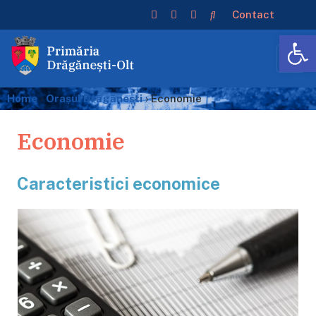
Contact
De
Home
›
Orașul Drăgănești
›
Economie
Economie
Caracteristici economice