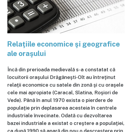
Relaţiile economice şi geografice
ale oraşului
Încă din prerioada medievală s-a constatat că
locuitorii oraşului Drăgăneşti-Olt au întreţinut
relaţii economice cu satele din zonă şi cu oraşele
cele mai apropiate (Caracal, Slatina, Roşiori de
Vede). Până în anul 1970 exista o pierdere de
populaţie prin deplasarea acesteia în centrele
industriale învecinate. Odată cu dezvoltarea
bazei industriale a existat o creştere a populaţiei,
ca după 1990 să apară din nou o descreştere prin