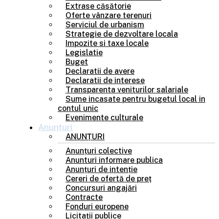
Extrase căsătorie
Oferte vânzare terenuri
Serviciul de urbanism
Strategie de dezvoltare locala
Impozite si taxe locale
Legislatie
Buget
Declaratii de avere
Declaratii de interese
Transparenta veniturilor salariale
Sume incasate pentru bugetul local in
contul unic
Evenimente culturale
Anunțuri
ANUNȚURI
Anunțuri colective
Anunturi informare publica
Anunțuri de intenție
Cereri de ofertă de preț
Concursuri angajări
Contracte
Fonduri europene
Licitații publice