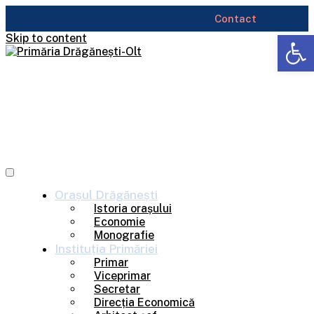
Contact
Deschide b
Skip to content
Orașul
Drăgănești
Istoria orașului
Economie
Monografie
Instituția
Primăriei
Primar
Viceprimar
Secretar
Direcția Economică