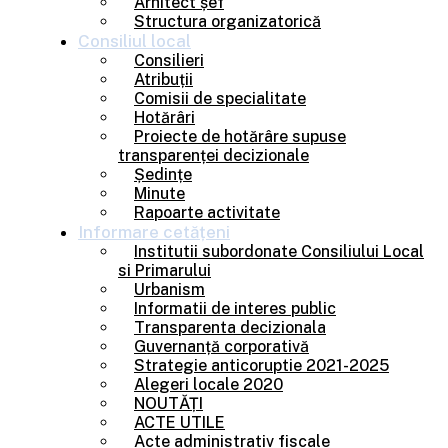
Arhitect șef
Structura organizatorică
Consiliul
local
Consilieri
Atribuții
Comisii de specialitate
Hotărâri
Proiecte de hotărâre supuse
transparenței decizionale
Ședințe
Minute
Rapoarte activitate
Informare
cetățeni
Institutii subordonate Consiliului Local
si Primarului
Urbanism
Informatii de interes public
Transparenta decizionala
Guvernanță corporativă
Strategie anticoruptie 2021-2025
Alegeri locale 2020
NOUTĂȚI
ACTE UTILE
Acte administrativ fiscale