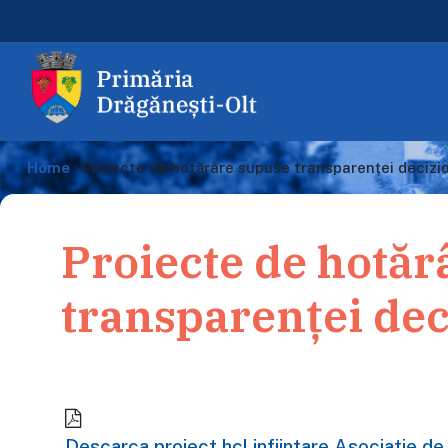
Home
›
Proiecte de hotărâre supuse transparenței decizi
Proiecte de hotăr
transparenței dec
Descarca proiect hcl infiintare Asociatie d