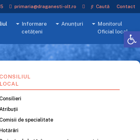
15
primaria@draganesti-olt.ro
Caută
Contact
iul
Informare
Anunțuri
Monitorul
De
cetățeni
Oficial local
CONSILIUL
LOCAL
Consilieri
Atribuții
Comisii de specialitate
Hotărâri