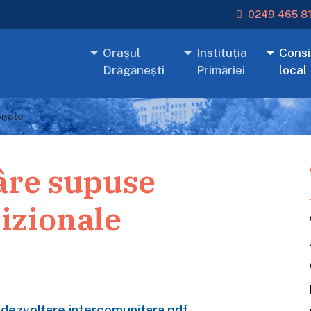
0249 465 8
Orașul
Instituția
Consil
Drăgănești
Primăriei
local
onale
âre supuse
izionale
e dezvoltare intercomunitara.pdf