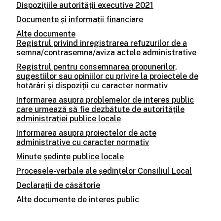
Dispozițiile autorității executive 2021
Documente și informații financiare
Alte documente
Registrul privind inregistrarea refuzurilor de a
semna/contrasemna/aviza actele administrative
Registrul pentru consemnarea propunerilor,
sugestiilor sau opiniilor cu privire la proiectele de
hotărâri și dispoziții cu caracter normativ
Informarea asupra problemelor de interes public
care urmează să fie dezbătute de autoritățile
administrației publice locale
Informarea asupra proiectelor de acte
administrative cu caracter normativ
Minute ședințe publice locale
Procesele-verbale ale ședințelor Consiliul Local
Declarații de căsătorie
Alte documente de interes public