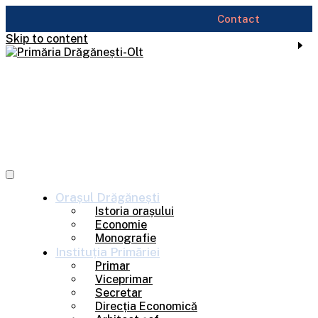
Contact
Skip to content
Orașul
Drăgănești
Istoria orașului
Economie
Monografie
Instituția
Primăriei
Primar
Viceprimar
Secretar
Direcția Economică