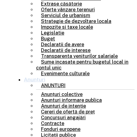
Extrase căsătorie
Oferte vânzare terenuri
Serviciul de urbanism
Strategie de dezvoltare locala
Impozite si taxe locale
Legislatie
Buget
Declaratii de avere
Declaratii de interese
Transparenta veniturilor salariale
Sume incasate pentru bugetul local in
contul unic
Evenimente culturale
Anunțuri
ANUNȚURI
Anunțuri colective
Anunturi informare publica
Anunțuri de intenție
Cereri de ofertă de preț
Concursuri angajări
Contracte
Fonduri europene
Licitații publice