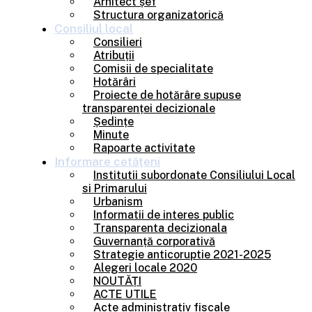
Arhitect șef
Structura organizatorică
Consiliul
local
Consilieri
Atribuții
Comisii de specialitate
Hotărâri
Proiecte de hotărâre supuse
transparenței decizionale
Ședințe
Minute
Rapoarte activitate
Informare
cetățeni
Institutii subordonate Consiliului Local
si Primarului
Urbanism
Informatii de interes public
Transparenta decizionala
Guvernanță corporativă
Strategie anticoruptie 2021-2025
Alegeri locale 2020
NOUTĂȚI
ACTE UTILE
Acte administrativ fiscale