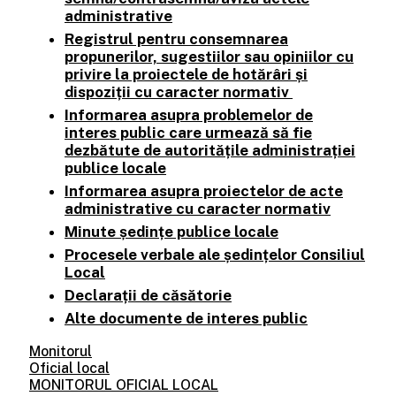
administrative
Registrul pentru consemnarea
propunerilor, sugestiilor sau opiniilor cu
privire la proiectele de hotărâri și
dispoziții cu caracter normativ
Informarea asupra problemelor de
interes public care urmează să fie
dezbătute de autoritățile administrației
publice locale
Informarea asupra proiectelor de acte
administrative cu caracter normativ
Minute ședințe publice locale
Procesele verbale ale ședințelor Consiliul
Local
Declarații de căsătorie
Alte documente de interes public
Monitorul
Oficial local
MONITORUL OFICIAL LOCAL