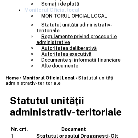
Somații de plată
Monitorul
Oficial local
MONITORUL OFICIAL LOCAL
Statutul unității administrativ-
teritoriale
Regulamente privind procedurile
administrative
Autoritatea deliberativă
Autoritatea executivă
Documente și informații financiare
Alte documente
Home
›
Monitorul Oficial Local
›
Statutul unității
administrativ-teritoriale
Statutul unității
administrativ-teritoriale
Nr. crt.
Document
Statutul orasului Draganesti-Olt
1