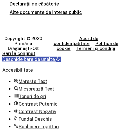
Declarații de căsătorie
Alte documente de interes public
Copyright © 2020
Acord de
Primăria
confidențialitate
Politica de
Drăgănești-Olt
cookie
Termeni și condiții
Sari la conținut
Deschide bara de unelte
Accesibilitate
Mărește Text
Micșorează Text
Tonuri de gri
Contrast Puternic
Contrast Negativ
Fundal Deschis
Subliniere legături