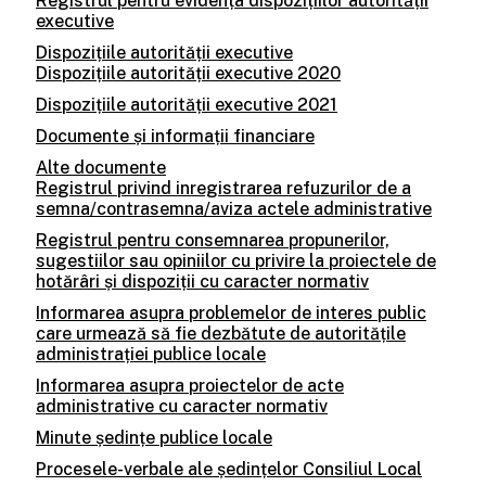
Registrul pentru evidența dispozițiilor autorității
executive
Dispozițiile autorității executive
Dispozițiile autorității executive 2020
Dispozițiile autorității executive 2021
Documente și informații financiare
Alte documente
Registrul privind inregistrarea refuzurilor de a
semna/contrasemna/aviza actele administrative
Registrul pentru consemnarea propunerilor,
sugestiilor sau opiniilor cu privire la proiectele de
hotărâri și dispoziții cu caracter normativ
Informarea asupra problemelor de interes public
care urmează să fie dezbătute de autoritățile
administrației publice locale
Informarea asupra proiectelor de acte
administrative cu caracter normativ
Minute ședințe publice locale
Procesele-verbale ale ședințelor Consiliul Local