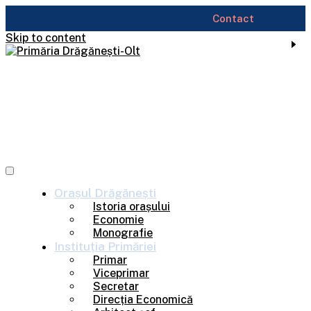
Contact
Skip to content
Orașul
Drăgănești
Istoria orașului
Economie
Monografie
Instituția
Primăriei
Primar
Viceprimar
Secretar
Direcția Economică