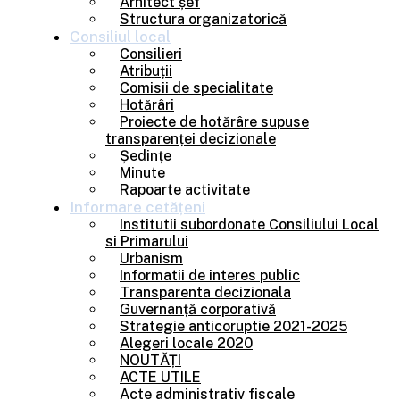
Arhitect șef
Structura organizatorică
Consiliul
local
Consilieri
Atribuții
Comisii de specialitate
Hotărâri
Proiecte de hotărâre supuse
transparenței decizionale
Ședințe
Minute
Rapoarte activitate
Informare
cetățeni
Institutii subordonate Consiliului Local
si Primarului
Urbanism
Informatii de interes public
Transparenta decizionala
Guvernanță corporativă
Strategie anticoruptie 2021-2025
Alegeri locale 2020
NOUTĂȚI
ACTE UTILE
Acte administrativ fiscale