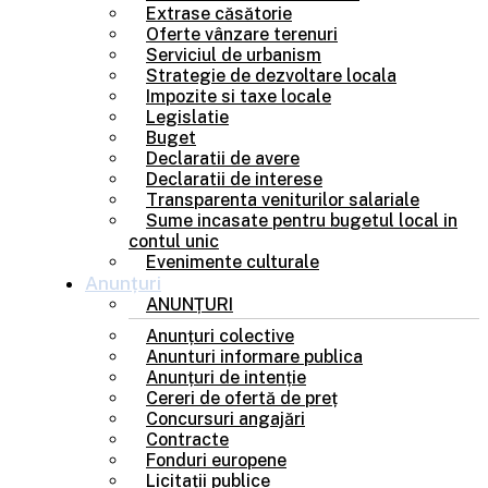
Extrase căsătorie
Oferte vânzare terenuri
Serviciul de urbanism
Strategie de dezvoltare locala
Impozite si taxe locale
Legislatie
Buget
Declaratii de avere
Declaratii de interese
Transparenta veniturilor salariale
Sume incasate pentru bugetul local in
contul unic
Evenimente culturale
Anunțuri
ANUNȚURI
Anunțuri colective
Anunturi informare publica
Anunțuri de intenție
Cereri de ofertă de preț
Concursuri angajări
Contracte
Fonduri europene
Licitații publice