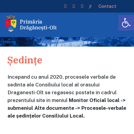
Contact
De
Home
›
Ședințe
Ședințe
Incepand cu anul 2020, procesele verbale de
sedinta ale Consiliului local al orasului
Draganesti-Olt se regasesc postate in cadrul
prezentului site in meniul
Monitor Oficial local ->
submeniul Alte documente -> Procesele-verbale
ale ședințelor Consiliului Local.