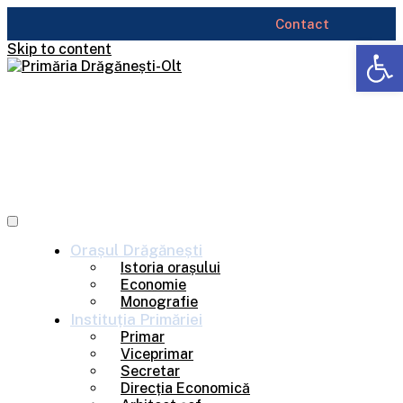
Contact
Deschide b
Skip to content
Orașul
Drăgănești
Istoria orașului
Economie
Monografie
Instituția
Primăriei
Primar
Viceprimar
Secretar
Direcția Economică