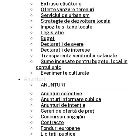
Extrase căsătorie
Oferte vânzare terenuri
Serviciul de urbanism
Strategie de dezvoltare locala
Impozite si taxe locale
Legislatie
Buget
Declaratii de avere
Declaratii de interese
Transparenta veniturilor salariale
Sume incasate pentru bugetul local in
contul unic
Evenimente culturale
Anunțuri
ANUNȚURI
Anunțuri colective
Anunturi informare publica
Anunțuri de intenție
Cereri de ofertă de preț
Concursuri angajări
Contracte
Fonduri europene
Licitații publice