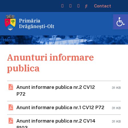
Contact
De
Home
Anunturi informare
publica
Anunt informare publica nr.2 CV12
31 KB
P72
Anunt informare publica nr.1 CV12 P72
31 KB
Anunt informare publica nr.2 CV14
31 KB
P103