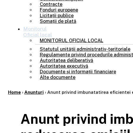
Contracte
Fonduri europene
Licitații publice
Somații de plată
Monitorul
Oficial local
MONITORUL OFICIAL LOCAL
Statutul unității administrativ-teritoriale
Regulamente privind procedurile administ
Autoritatea deliberativă
Autoritatea executivă
Documente și informații financiare
Alte documente
Home
›
Anunturi
›
Anunt privind imbunatatirea eficientei 
Anunt privind imb