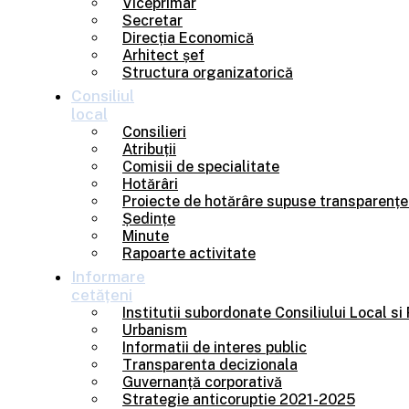
Viceprimar
Secretar
Direcția Economică
Arhitect șef
Structura organizatorică
Consiliul
local
Consilieri
Atribuții
Comisii de specialitate
Hotărâri
Proiecte de hotărâre supuse transparențe
Ședințe
Minute
Rapoarte activitate
Informare
cetățeni
Institutii subordonate Consiliului Local si
Urbanism
Informatii de interes public
Transparenta decizionala
Guvernanță corporativă
Strategie anticoruptie 2021-2025