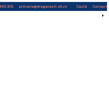
465 815
primaria@draganesti-olt.ro
Caută
Contact