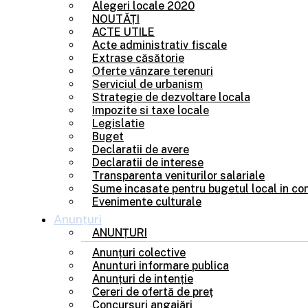
Alegeri locale 2020
NOUTĂȚI
ACTE UTILE
Acte administrativ fiscale
Extrase căsătorie
Oferte vânzare terenuri
Serviciul de urbanism
Strategie de dezvoltare locala
Impozite si taxe locale
Legislatie
Buget
Declaratii de avere
Declaratii de interese
Transparenta veniturilor salariale
Sume incasate pentru bugetul local in con
Evenimente culturale
Anunțuri
ANUNȚURI
Anunțuri colective
Anunturi informare publica
Anunțuri de intenție
Cereri de ofertă de preț
Concursuri angajări