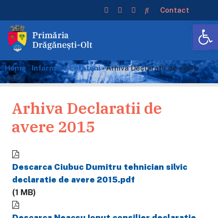
Contact
De
Home
›
Informare cetateni
›
Arhiva Declaratii de avere
2015
Arhiva Declaratii de
avere 2015
Descarca Ciubuc Dumitru tehnician silvic
declaratie de avere 2015.pdf
(1 MB)
Descarca Neacsu Ionut consilier declaratie