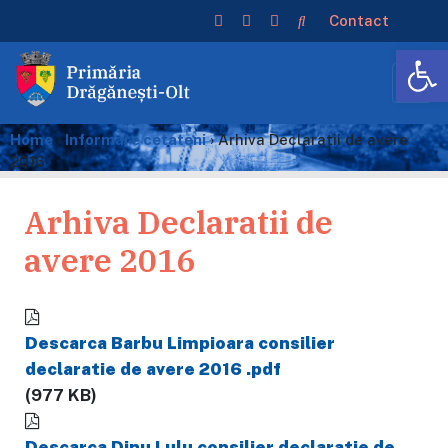
Contact
De
Home
›
Informare cetateni
›
Arhiva Declaratii de avere
2016
Arhiva Declaratii de
avere 2016
Descarca Barbu Limpioara consilier
declaratie de avere 2016 .pdf
(977 KB)
Descarca Dinu Lulu consilier declaratie de