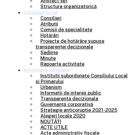
Arhitect șef
Structura organizatorică
Consiliul
local
Consilieri
Atribuții
Comisii de specialitate
Hotărâri
Proiecte de hotărâre supuse
transparenței decizionale
Ședințe
Minute
Rapoarte activitate
Informare
cetățeni
Institutii subordonate Consiliului Local
si Primarului
Urbanism
Informatii de interes public
Transparenta decizionala
Guvernanță corporativă
Strategie anticoruptie 2021-2025
Alegeri locale 2020
NOUTĂȚI
ACTE UTILE
Acte administrativ fiscale