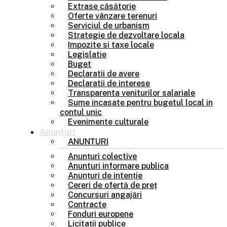
Extrase căsătorie
Oferte vânzare terenuri
Serviciul de urbanism
Strategie de dezvoltare locala
Impozite si taxe locale
Legislatie
Buget
Declaratii de avere
Declaratii de interese
Transparenta veniturilor salariale
Sume incasate pentru bugetul local in
contul unic
Evenimente culturale
Anunțuri
ANUNȚURI
Anunțuri colective
Anunturi informare publica
Anunțuri de intenție
Cereri de ofertă de preț
Concursuri angajări
Contracte
Fonduri europene
Licitații publice