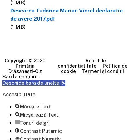
(1 MB)
Descarca Tudorica Marian Viorel declaratie
de avere 2017.pdf
(1 MB)
Copyright © 2020
Acord de
Primăria
confidențialitate
Politica de
Drăgănești-Olt
cookie
Termeni și condiții
Sari la conținut
Deschide bara de unelte
Accesibilitate
Mărește Text
Micșorează Text
Tonuri de gri
Contrast Puternic
Contrast Negativ