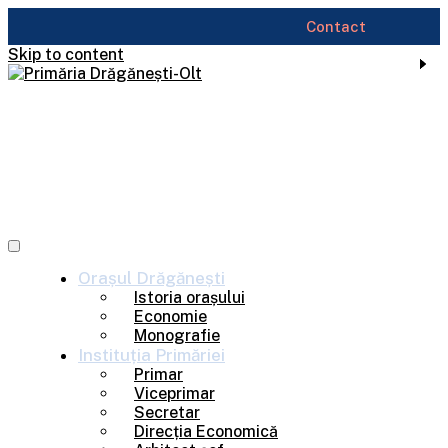
Contact
Skip to content
Orașul
Drăgănești
Istoria orașului
Economie
Monografie
Instituția
Primăriei
Primar
Viceprimar
Secretar
Direcția Economică