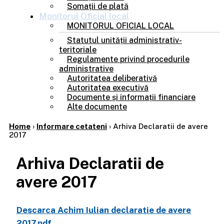
Somații de plată
Monitorul
Oficial local
MONITORUL OFICIAL LOCAL
Statutul unității administrativ-
teritoriale
Regulamente privind procedurile
administrative
Autoritatea deliberativă
Autoritatea executivă
Documente și informații financiare
Alte documente
Home
›
Informare cetateni
›
Arhiva Declaratii de avere
2017
Arhiva Declaratii de
avere 2017
Descarca Achim Iulian declaratie de avere
2017.pdf