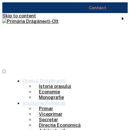
Contact
Skip to content
Orașul
Drăgănești
Istoria orașului
Economie
Monografie
Instituția
Primăriei
Primar
Viceprimar
Secretar
Direcția Economică