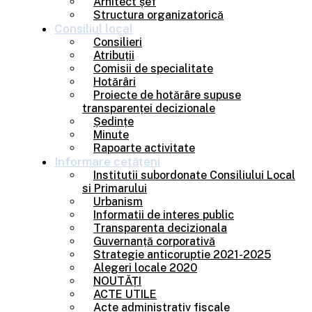
Arhitect șef
Structura organizatorică
Consiliul
local
Consilieri
Atribuții
Comisii de specialitate
Hotărâri
Proiecte de hotărâre supuse
transparenței decizionale
Ședințe
Minute
Rapoarte activitate
Informare
cetățeni
Institutii subordonate Consiliului Local
si Primarului
Urbanism
Informatii de interes public
Transparenta decizionala
Guvernanță corporativă
Strategie anticoruptie 2021-2025
Alegeri locale 2020
NOUTĂȚI
ACTE UTILE
Acte administrativ fiscale