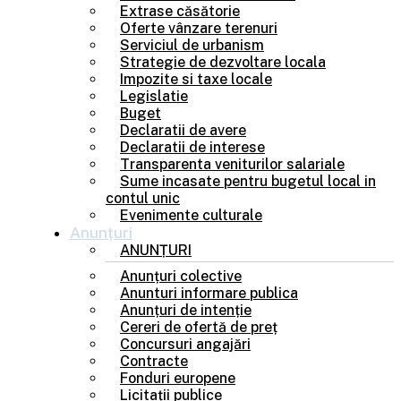
Extrase căsătorie
Oferte vânzare terenuri
Serviciul de urbanism
Strategie de dezvoltare locala
Impozite si taxe locale
Legislatie
Buget
Declaratii de avere
Declaratii de interese
Transparenta veniturilor salariale
Sume incasate pentru bugetul local in
contul unic
Evenimente culturale
Anunțuri
ANUNȚURI
Anunțuri colective
Anunturi informare publica
Anunțuri de intenție
Cereri de ofertă de preț
Concursuri angajări
Contracte
Fonduri europene
Licitații publice