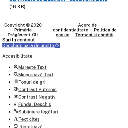
(16 KB)
Copyright © 2020
Acord de
Primăria
confidențialitate
Politica de
Drăgănești-Olt
cookie
Termeni și condiții
Sari la conținut
Deschide bara de unelte
Accesibilitate
Mărește Text
Micșorează Text
Tonuri de gri
Contrast Puternic
Contrast Negativ
Fundal Deschis
Subliniere legături
Text citeț
Resetează