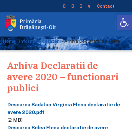
Contact
De
Home
›
Informare cetateni
›
Arhiva Declaratii de avere
2020 – functionari publici
Arhiva Declaratii de
avere 2020 – functionari
publici
Descarca Badalan Virginia Elena declaratie de
avere 2020.pdf
(2 MB)
Descarca Belea Elena declaratie de avere