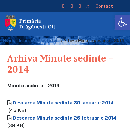
Contact
De
Home
›
Informare cetateni
›
Arhiva Minute sedinte – 2014
Arhiva Minute sedinte –
2014
Minute sedinte – 2014
Descarca Minuta sedinta 30 ianuarie 2014
(45 KB)
Descarca Minuta sedinta 26 februarie 2014
(39 KB)