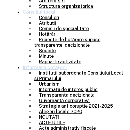
Arhitect șef
Structura organizatorică
Consiliul
local
Consilieri
Atribuții
Comisii de specialitate
Hotărâri
Proiecte de hotărâre supuse
transparenței decizionale
Ședințe
Minute
Rapoarte activitate
Informare
cetățeni
Institutii subordonate Consiliului Local
si Primarului
Urbanism
Informatii de interes public
Transparenta decizionala
Guvernanță corporativă
Strategie anticoruptie 2021-2025
Alegeri locale 2020
NOUTĂȚI
ACTE UTILE
Acte administrativ fiscale