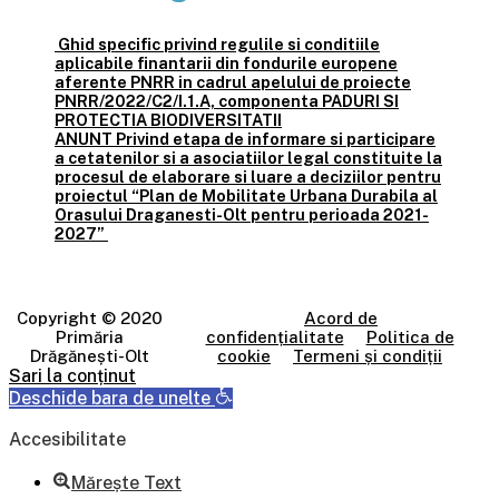
Ghid specific privind regulile si conditiile
aplicabile finantarii din fondurile europene
aferente PNRR in cadrul apelului de proiecte
PNRR/2022/C2/I.1.A, componenta PADURI SI
PROTECTIA BIODIVERSITATII
ANUNT Privind etapa de informare si participare
a cetatenilor si a asociatiilor legal constituite la
procesul de elaborare si luare a deciziilor pentru
proiectul “Plan de Mobilitate Urbana Durabila al
Orasului Draganesti-Olt pentru perioada 2021-
2027”
Copyright © 2020
Acord de
Primăria
confidențialitate
Politica de
Drăgănești-Olt
cookie
Termeni și condiții
Sari la conținut
Deschide bara de unelte
Accesibilitate
Mărește Text