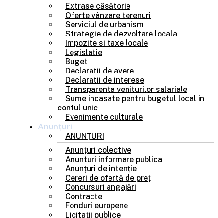
Extrase căsătorie
Oferte vânzare terenuri
Serviciul de urbanism
Strategie de dezvoltare locala
Impozite si taxe locale
Legislatie
Buget
Declaratii de avere
Declaratii de interese
Transparenta veniturilor salariale
Sume incasate pentru bugetul local in
contul unic
Evenimente culturale
Anunțuri
ANUNȚURI
Anunțuri colective
Anunturi informare publica
Anunțuri de intenție
Cereri de ofertă de preț
Concursuri angajări
Contracte
Fonduri europene
Licitații publice