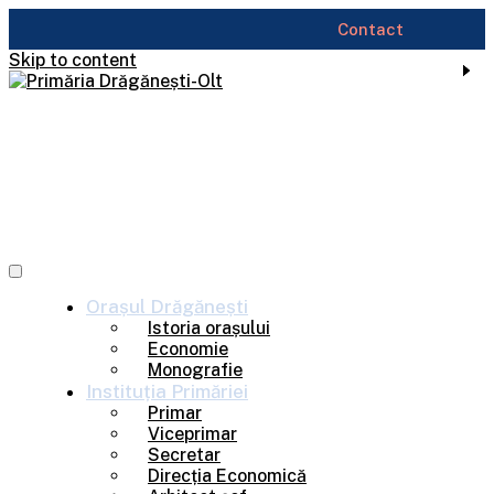
Contact
Skip to content
Orașul
Drăgănești
Istoria orașului
Economie
Monografie
Instituția
Primăriei
Primar
Viceprimar
Secretar
Direcția Economică