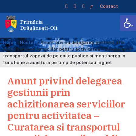
Contact
De
Home
›
Noutati
›
Anunt privind delegarea gestiunii prin
achizitionarea serviciilor pentru activitatea – Curatarea si
transportul zapezii de pe caile publice si mentinerea in
functiune a acestora pe timp de polei sau inghet
Anunt privind delegarea
gestiunii prin
achizitionarea serviciilor
pentru activitatea –
Curatarea si transportul