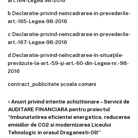
art.164-Legea 98-2016
b Declaratie-privind-neincadrarea-in-prevederile-
art.-165-Legea-98-2016
c Declaratie-privind-neincadrarea-in-prevederile-
art.-167-Legea-98-2016
d Declaratie-privind-neîncadrarea-în-situaţiile-
prevăzute-la-art.-59-şi-art.-60-din-Legea-nr.-98-
2016
contract_publicitate școala comani
Anunt privind intentie achizitionare – Servicii de
Post navigation
AUDITARE FINANCIARA pentru proiectul
“Imbunatatirea eficientei energetice, reducerea
emisiilor de CO2 si modernizarea Liceului
Tehnologic in orasul Draganesti-Olt”