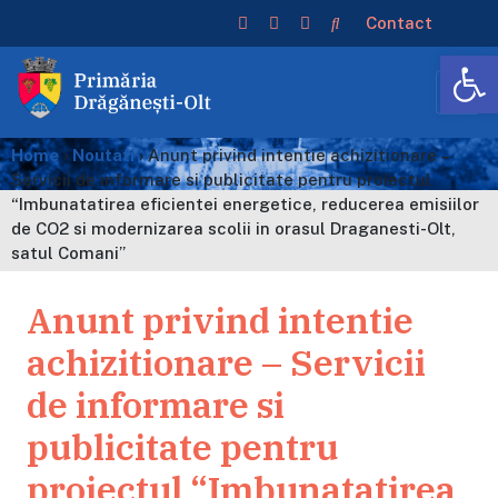
Contact
De
Home
›
Noutati
›
Anunt privind intentie achizitionare –
Servicii de informare si publicitate pentru proiectul
“Imbunatatirea eficientei energetice, reducerea emisiilor
de CO2 si modernizarea scolii in orasul Draganesti-Olt,
satul Comani”
Anunt privind intentie
achizitionare – Servicii
de informare si
publicitate pentru
proiectul “Imbunatatirea