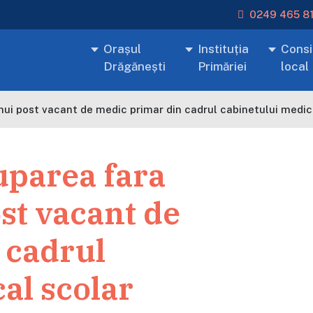
0249 465 8
Orașul
Instituția
Consil
Drăgănești
Primăriei
local
nui post vacant de medic primar din cadrul cabinetului medic
uparea fara
st vacant de
 cadrul
al scolar