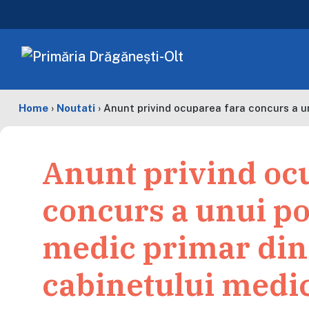
Home
›
Noutati
›
Anunt privind ocuparea fara concurs a u
Anunt privind oc
concurs a unui po
medic primar din
cabinetului medic