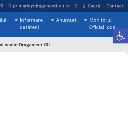
15
primaria@draganesti-olt.ro
Caută
Contact
iul
Informare
Anunțuri
Monitorul
cetățeni
Oficial local
De
al scolar Draganesti-Olt