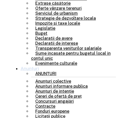
Extrase căsătorie
Oferte vânzare terenuri
Serviciul de urbanism
Strategie de dezvoltare locala
Impozite si taxe locale
Legislatie
Buget
Declaratii de avere
Declaratii de interese
Transparenta veniturilor salariale
Sume incasate pentru bugetul local in
contul unic
Evenimente culturale
Anunțuri
ANUNȚURI
Anunțuri colective
Anunturi informare publica
Anunțuri de intenție
Cereri de ofertă de preț
Concursuri angajări
Contracte
Fonduri europene
Licitații publice