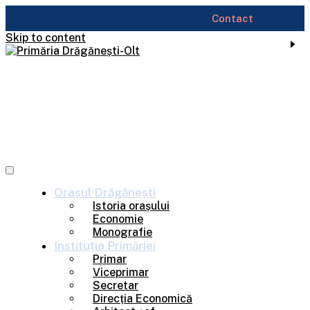
Contact
Skip to content
Orașul
Drăgănești
Istoria orașului
Economie
Monografie
Instituția
Primăriei
Primar
Viceprimar
Secretar
Direcția Economică