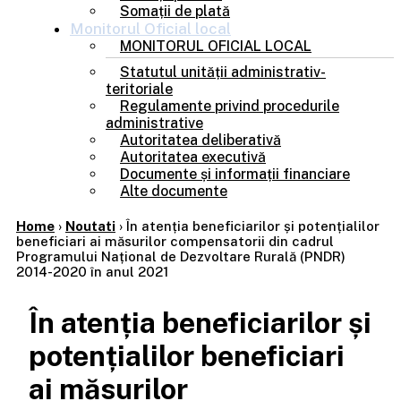
Somații de plată
Monitorul
Oficial local
MONITORUL OFICIAL LOCAL
Statutul unității administrativ-
teritoriale
Regulamente privind procedurile
administrative
Autoritatea deliberativă
Autoritatea executivă
Documente și informații financiare
Alte documente
Home
›
Noutati
›
În atenția beneficiarilor și potențialilor
beneficiari ai măsurilor compensatorii din cadrul
Programului Național de Dezvoltare Rurală (PNDR)
2014-2020 în anul 2021
În atenția beneficiarilor și
potențialilor beneficiari
ai măsurilor