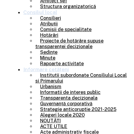
Arhitect șef
Structura organizatorică
Consiliul
local
Consilieri
Atribuții
Comisii de specialitate
Hotărâri
Proiecte de hotărâre supuse
transparenței decizionale
Ședințe
Minute
Rapoarte activitate
Informare
cetățeni
Institutii subordonate Consiliului Local
si Primarului
Urbanism
Informatii de interes public
Transparenta decizionala
Guvernanță corporativă
Strategie anticoruptie 2021-2025
Alegeri locale 2020
NOUTĂȚI
ACTE UTILE
Acte administrativ fiscale