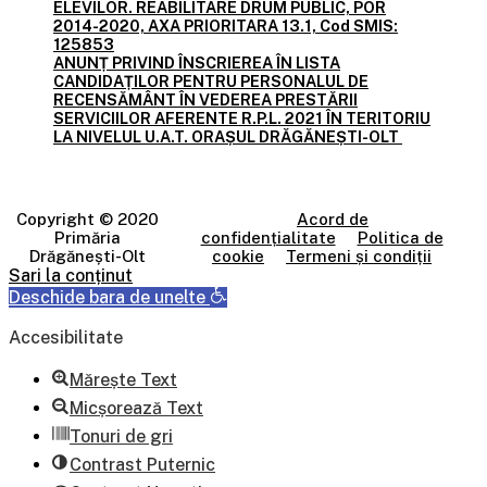
ELEVILOR. REABILITARE DRUM PUBLIC, POR
2014-2020, AXA PRIORITARA 13.1, Cod SMIS:
125853
ANUNȚ PRIVIND ÎNSCRIEREA ÎN LISTA
CANDIDAȚILOR PENTRU PERSONALUL DE
RECENSĂMÂNT ÎN VEDEREA PRESTĂRII
SERVICIILOR AFERENTE R.P.L. 2021 ÎN TERITORIU
LA NIVELUL U.A.T. ORAȘUL DRĂGĂNEȘTI-OLT
Copyright © 2020
Acord de
Primăria
confidențialitate
Politica de
Drăgănești-Olt
cookie
Termeni și condiții
Sari la conținut
Deschide bara de unelte
Accesibilitate
Mărește Text
Micșorează Text
Tonuri de gri
Contrast Puternic