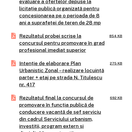
evaluare a ofertelor depuse la
licitație publică organizată pentru
concesionarea pe o perioada de 8
ani a suprafeței de teren de 28 mp
Rezultatul probei scrise la
854 KB
concursul pentru promovare în grad
profesional imediat superior
Intenție de elaborare Plan
275 KB
Urbanistic Zonal – realizare locuință
parter + etaj pe strada N. Titulescu
nr. 417
Rezultatul final la concursul de
692 KB
promovare în funcția publică de
conducere vacantă de șef serviciu
din cadrul Serviciului urbanism,
investiții, program extern și