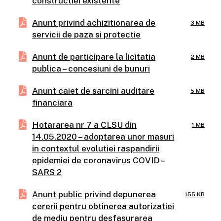
constructiei existente
Anunt privind achizitionarea de
3 MB
servicii de paza si protectie
Anunt de participare la licitatia
2 MB
publica – concesiuni de bunuri
Anunt caiet de sarcini auditare
5 MB
financiara
Hotararea nr 7 a CLSU din
1 MB
14.05.2020 – adoptarea unor masuri
in contextul evolutiei raspandirii
epidemiei de coronavirus COVID –
SARS 2
Anunt public privind depunerea
155 KB
cererii pentru obtinerea autorizatiei
de mediu pentru desfasurarea