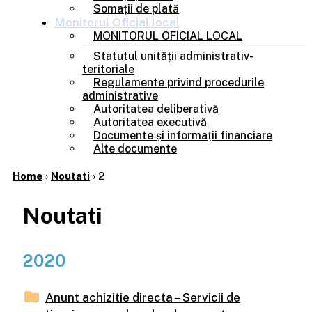
Somații de plată
Monitorul
Oficial local
MONITORUL OFICIAL LOCAL
Statutul unității administrativ-
teritoriale
Regulamente privind procedurile
administrative
Autoritatea deliberativă
Autoritatea executivă
Documente și informații financiare
Alte documente
Home
›
Noutati
›
2
Noutati
2020
Anunt achizitie directa – Servicii de