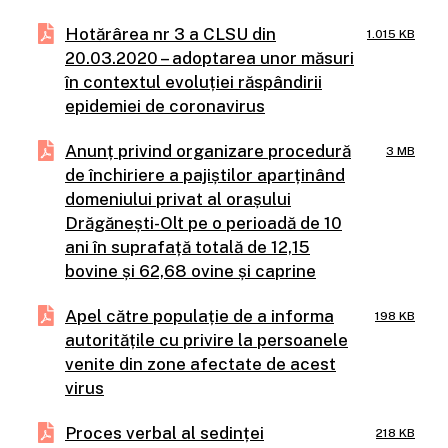
Hotărârea nr 3 a CLSU din
1.015 KB
20.03.2020 – adoptarea unor măsuri
în contextul evoluției răspândirii
epidemiei de coronavirus
Anunț privind organizare procedură
3 MB
de închiriere a pajiștilor aparținând
domeniului privat al orașului
Drăgănești-Olt pe o perioadă de 10
ani în suprafață totală de 12,15
bovine și 62,68 ovine și caprine
Apel către populație de a informa
198 KB
autoritățile cu privire la persoanele
venite din zone afectate de acest
virus
Proces verbal al sedinței
218 KB