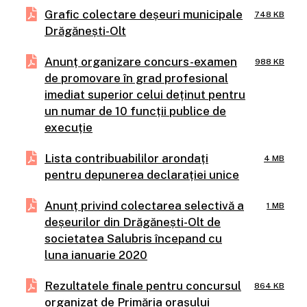
Grafic colectare deșeuri municipale
748 KB
Drăgănești-Olt
Anunț organizare concurs-examen
988 KB
de promovare în grad profesional
imediat superior celui deținut pentru
un numar de 10 funcții publice de
execuție
Lista contribuabililor arondați
4 MB
pentru depunerea declarației unice
Anunț privind colectarea selectivă a
1 MB
deșeurilor din Drăgănești-Olt de
societatea Salubris începand cu
luna ianuarie 2020
Rezultatele finale pentru concursul
864 KB
organizat de Primăria orașului