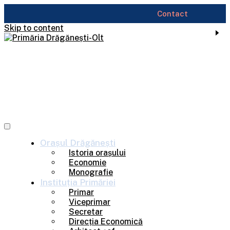
Contact
Skip to content
Orașul
Drăgănești
Istoria orașului
Economie
Monografie
Instituția
Primăriei
Primar
Viceprimar
Secretar
Direcția Economică