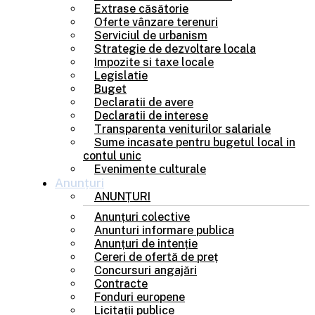
Extrase căsătorie
Oferte vânzare terenuri
Serviciul de urbanism
Strategie de dezvoltare locala
Impozite si taxe locale
Legislatie
Buget
Declaratii de avere
Declaratii de interese
Transparenta veniturilor salariale
Sume incasate pentru bugetul local in
contul unic
Evenimente culturale
Anunțuri
ANUNȚURI
Anunțuri colective
Anunturi informare publica
Anunțuri de intenție
Cereri de ofertă de preț
Concursuri angajări
Contracte
Fonduri europene
Licitații publice