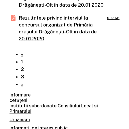
Drăgănești-Olt în data de 20.01.2020
Rezultatele privind interviul la
907 KB
concursul organizat de Primăria
orașului Drăgănești-Olt în data de
20.01.2020
«
1
2
3
»
Informare
cetățeni
Institutii subordonate Consiliului Local si
Primarului
Urbanism
Informatii de interes public