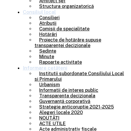
Arhitect șef
Structura organizatorică
Consiliul
local
Consilieri
Atribuții
Comisii de specialitate
Hotărâri
Proiecte de hotărâre supuse
transparenței decizionale
Ședințe
Minute
Rapoarte activitate
Informare
cetățeni
Institutii subordonate Consiliului Local
si Primarului
Urbanism
Informatii de interes public
Transparenta decizionala
Guvernanță corporativă
Strategie anticoruptie 2021-2025
Alegeri locale 2020
NOUTĂȚI
ACTE UTILE
Acte administrativ fiscale