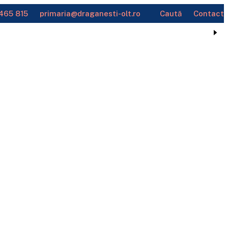
465 815
primaria@draganesti-olt.ro
Caută
Contact