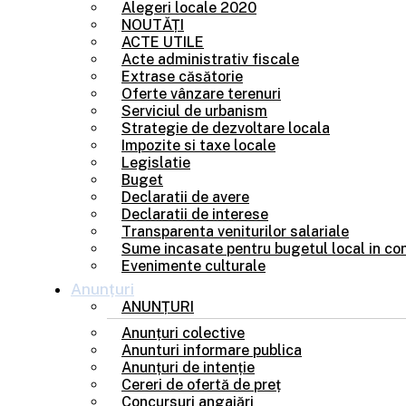
Alegeri locale 2020
NOUTĂȚI
ACTE UTILE
Acte administrativ fiscale
Extrase căsătorie
Oferte vânzare terenuri
Serviciul de urbanism
Strategie de dezvoltare locala
Impozite si taxe locale
Legislatie
Buget
Declaratii de avere
Declaratii de interese
Transparenta veniturilor salariale
Sume incasate pentru bugetul local in con
Evenimente culturale
Anunțuri
ANUNȚURI
Anunțuri colective
Anunturi informare publica
Anunțuri de intenție
Cereri de ofertă de preț
Concursuri angajări