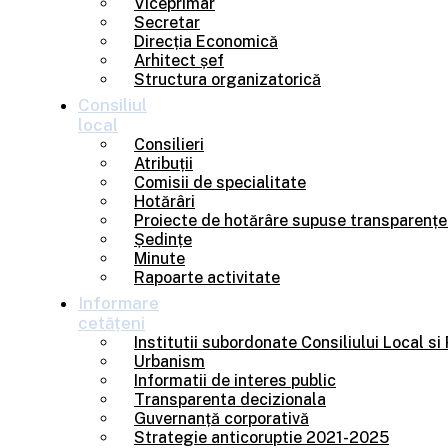
Viceprimar
Secretar
Direcția Economică
Arhitect șef
Structura organizatorică
Consiliul
local
Consilieri
Atribuții
Comisii de specialitate
Hotărâri
Proiecte de hotărâre supuse transparențe
Ședințe
Minute
Rapoarte activitate
Informare
cetățeni
Institutii subordonate Consiliului Local si
Urbanism
Informatii de interes public
Transparenta decizionala
Guvernanță corporativă
Strategie anticoruptie 2021-2025