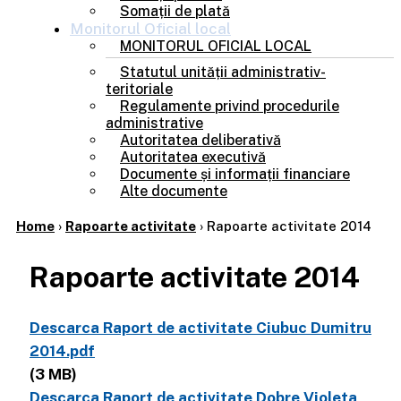
Somații de plată
Monitorul
Oficial local
MONITORUL OFICIAL LOCAL
Statutul unității administrativ-
teritoriale
Regulamente privind procedurile
administrative
Autoritatea deliberativă
Autoritatea executivă
Documente și informații financiare
Alte documente
Home
›
Rapoarte activitate
›
Rapoarte activitate 2014
Rapoarte activitate 2014
Descarca Raport de activitate Ciubuc Dumitru
2014.pdf
(3 MB)
Descarca Raport de activitate Dobre Violeta