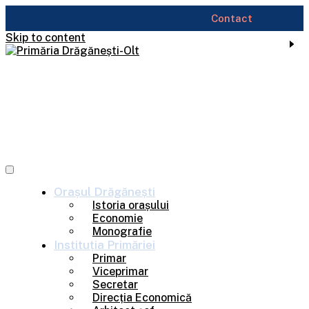
Contact
Skip to content
Orașul
Drăgănești
Istoria orașului
Economie
Monografie
Instituția
Primăriei
Primar
Viceprimar
Secretar
Direcția Economică