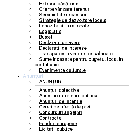
Extrase căsătorie
Oferte vânzare terenuri
Serviciul de urbanism
Strategie de dezvoltare locala
Impozite si taxe locale
Legislatie
Buget
Declaratii de avere
Declaratii de interese
Transparenta veniturilor salariale
Sume incasate pentru bugetul local in
contul unic
Evenimente culturale
Anunțuri
ANUNȚURI
Anunțuri colective
Anunturi informare publica
Anunțuri de intenție
Cereri de ofertă de preț
Concursuri angajări
Contracte
Fonduri europene
Licitații publice