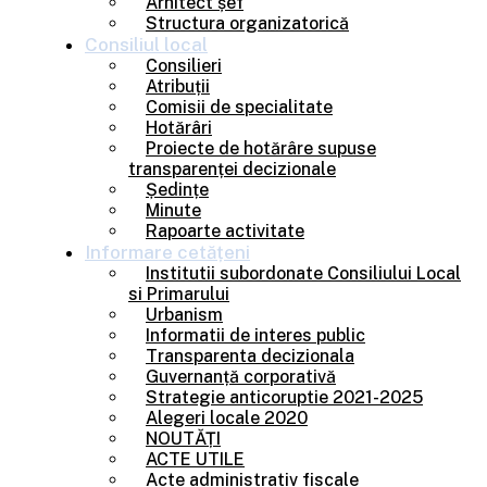
Arhitect șef
Structura organizatorică
Consiliul
local
Consilieri
Atribuții
Comisii de specialitate
Hotărâri
Proiecte de hotărâre supuse
transparenței decizionale
Ședințe
Minute
Rapoarte activitate
Informare
cetățeni
Institutii subordonate Consiliului Local
si Primarului
Urbanism
Informatii de interes public
Transparenta decizionala
Guvernanță corporativă
Strategie anticoruptie 2021-2025
Alegeri locale 2020
NOUTĂȚI
ACTE UTILE
Acte administrativ fiscale