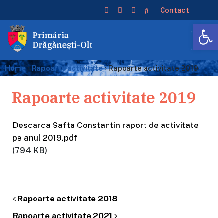
Contact
De
Home
›
Rapoarte activitate
›
Rapoarte activitate 2019
Rapoarte activitate 2019
Descarca Safta Constantin raport de activitate
pe anul 2019.pdf
(794 KB)
Rapoarte activitate 2018
Post navigation
Rapoarte activitate 2021