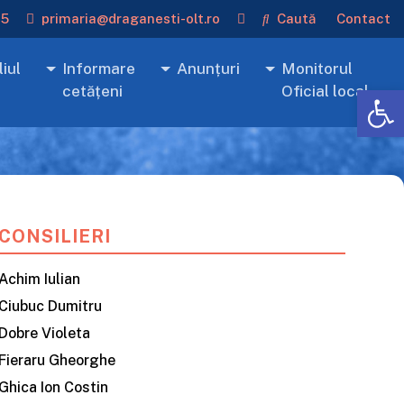
15
primaria@draganesti-olt.ro
Caută
Contact
iul
Informare
Anunțuri
Monitorul
De
cetățeni
Oficial local
CONSILIERI
Achim Iulian
Ciubuc Dumitru
Dobre Violeta
Fieraru Gheorghe
Ghica Ion Costin