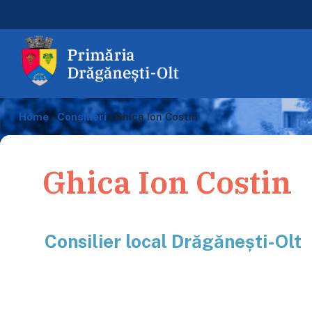
Home
›
Consilieri
›
Ghica Ion Costin
Ghica Ion Costin
Consilier local Drăgănești-Olt