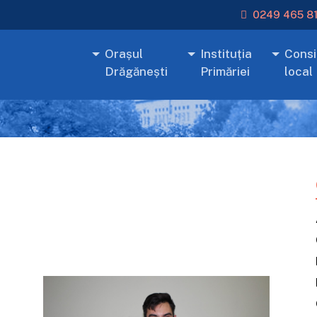
0249 465 8
Orașul
Instituția
Consil
Drăgănești
Primăriei
local