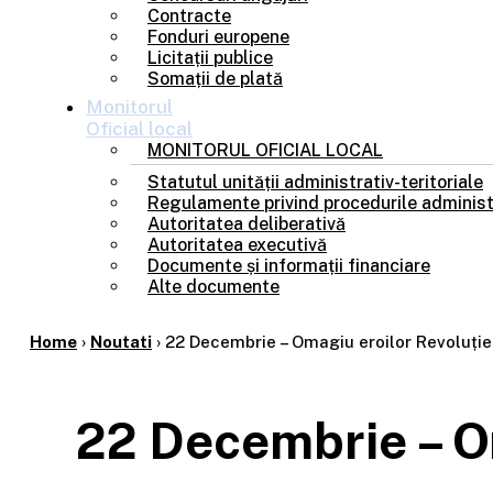
Contracte
Fonduri europene
Licitații publice
Somații de plată
Monitorul
Oficial local
MONITORUL OFICIAL LOCAL
Statutul unității administrativ-teritoriale
Regulamente privind procedurile administ
Autoritatea deliberativă
Autoritatea executivă
Documente și informații financiare
Alte documente
Home
›
Noutati
›
22 Decembrie – Omagiu eroilor Revoluție
22 Decembrie – Om