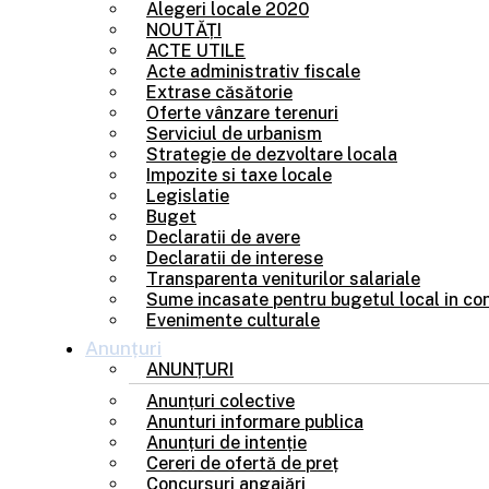
Alegeri locale 2020
NOUTĂȚI
ACTE UTILE
Acte administrativ fiscale
Extrase căsătorie
Oferte vânzare terenuri
Serviciul de urbanism
Strategie de dezvoltare locala
Impozite si taxe locale
Legislatie
Buget
Declaratii de avere
Declaratii de interese
Transparenta veniturilor salariale
Sume incasate pentru bugetul local in con
Evenimente culturale
Anunțuri
ANUNȚURI
Anunțuri colective
Anunturi informare publica
Anunțuri de intenție
Cereri de ofertă de preț
Concursuri angajări