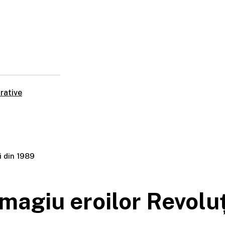
rative
i din 1989
agiu eroilor Revoluț