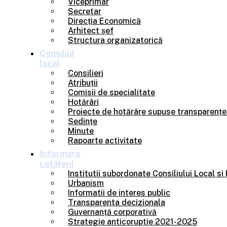
Viceprimar
Secretar
Direcția Economică
Arhitect șef
Structura organizatorică
Consiliul
local
Consilieri
Atribuții
Comisii de specialitate
Hotărâri
Proiecte de hotărâre supuse transparențe
Ședințe
Minute
Rapoarte activitate
Informare
cetățeni
Institutii subordonate Consiliului Local si
Urbanism
Informatii de interes public
Transparenta decizionala
Guvernanță corporativă
Strategie anticoruptie 2021-2025