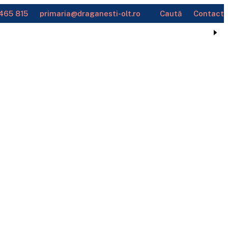
465 815
primaria@draganesti-olt.ro
Caută
Contact