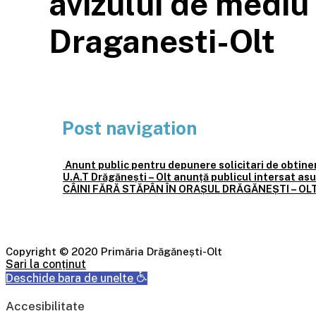
avizului de mediu
Draganesti-Olt
Post navigation
Anunt public pentru depunere solicitari de obtiner
U.A.T Drăgănești – Olt anunță publicul intersat 
CÂINI FĂRĂ STĂPÂN ÎN ORAȘUL DRĂGĂNEȘTI – OLT, jud
Copyright © 2020 Primăria Drăgănești-Olt
Sari la conținut
Deschide bara de unelte
Accesibilitate