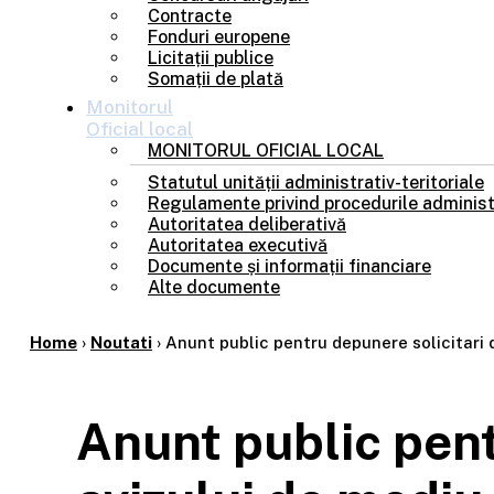
Contracte
Fonduri europene
Licitații publice
Somații de plată
Monitorul
Oficial local
MONITORUL OFICIAL LOCAL
Statutul unității administrativ-teritoriale
Regulamente privind procedurile administ
Autoritatea deliberativă
Autoritatea executivă
Documente și informații financiare
Alte documente
Home
›
Noutati
›
Anunt public pentru depunere solicitari 
Anunt public pent