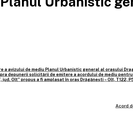
 Planul Urbanistic gen
e a avizului de mediu Planul Urbanistic general al orasului Dra
asupra depunerii solicitării de emitere a acordului de mediu 
. Olt” propus a fi amplasat în oraș Drăgănești – Olt, T122, P50
Acord d