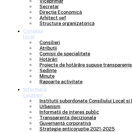
Viceprimar
Secretar
Direcția Economică
Arhitect șef
Structura organizatorică
Consiliul
local
Consilieri
Atribuții
Comisii de specialitate
Hotărâri
Proiecte de hotărâre supuse transparențe
Ședințe
Minute
Rapoarte activitate
Informare
cetățeni
Institutii subordonate Consiliului Local si
Urbanism
Informatii de interes public
Transparenta decizionala
Guvernanță corporativă
Strategie anticoruptie 2021-2025