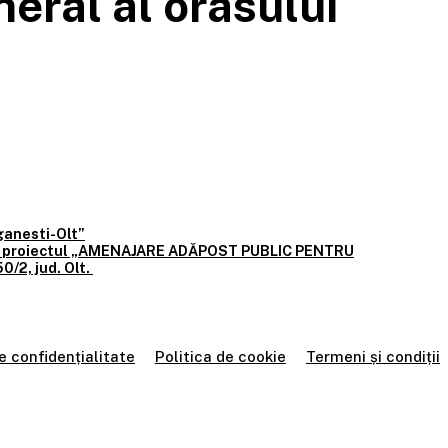
eral al orasului
ganesti-Olt”
pentru proiectul „AMENAJARE ADĂPOST PUBLIC PENTRU
/2, jud. Olt.
e confidențialitate
Politica de cookie
Termeni și condiții