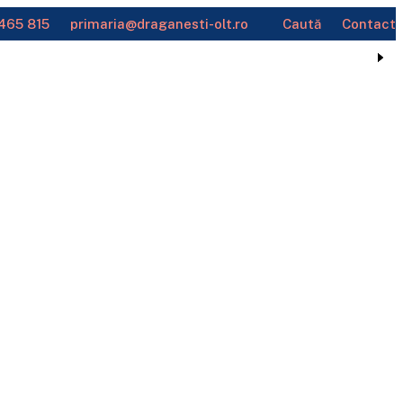
465 815
primaria@draganesti-olt.ro
Caută
Contact