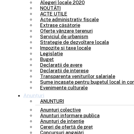
Alegeri locale 2020
NOUTĂȚI
ACTE UTILE
Acte administrativ fiscale
Extrase căsătorie
Oferte vânzare terenuri
Serviciul de urbanism
Strategie de dezvoltare locala
Impozite si taxe locale
Legislatie
Buget
Declaratii de avere
Declaratii de interese
Transparenta veniturilor salariale
Sume incasate pentru bugetul local in con
Evenimente culturale
Anunțuri
ANUNȚURI
Anunțuri colective
Anunturi informare publica
Anunțuri de intenție
Cereri de ofertă de preț
Concursuri angajări