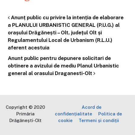
Anunț public cu privire la intenția de elaborare
Post navigation
a PLANULUI URBANISTIC GENERAL (P.U.G.) al
orașului Drăgănești – Olt, județul Olt și
Regulamentului Local de Urbanism (R.L.U.)
aferent acestuia
Anunt public pentru depunere solicitari de
obtinere a avizului de mediu Planul Urbanistic
general al orasului Draganesti-Olt
Copyright © 2020
Acord de
Primăria
confidențialitate
Politica de
Drăgănești-Olt
cookie
Termeni și condiții