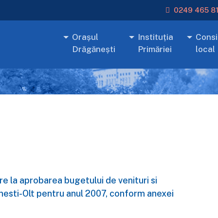
0249 465 8
Orașul
Instituția
Consil
Drăgănești
Primăriei
local
e la aprobarea bugetului de venituri si
ganesti-Olt pentru anul 2007, conform anexei