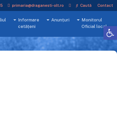
15
primaria@draganesti-olt.ro
Caută
Contact
iul
Informare
Anunțuri
Monitorul
De
cetățeni
Oficial local