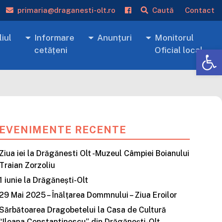
primaria@draganesti-olt.ro
Caută
Contact
iul
Informare
Anunțuri
Monitorul
De
cetățeni
Oficial local
EVENIMENTE RECENTE
Ziua iei la Drăgănesti Olt -Muzeul Câmpiei Boianului
Traian Zorzoliu
1 iunie la Drăgănești-Olt
29 Mai 2025 – Înălțarea Dommnului – Ziua Eroilor
Sărbătoarea Dragobetelui la Casa de Cultură
“Ileana Constantinescu” din Drăgănești-Olt