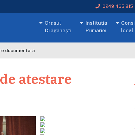
0249 465 815
Orașul
Instituția
Consil
Drăgănești
Primăriei
local
are documentara
de atestare