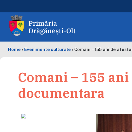
Home
›
Evenimente culturale
›
Comani – 155 ani de atest
Comani – 155 ani 
documentara