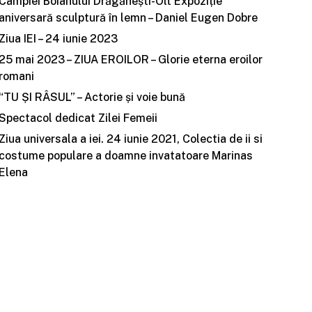
Câmpiei Boianului Drăgănești-Olt Expoziție
aniversară sculptură în lemn – Daniel Eugen Dobre
Ziua IEI – 24 iunie 2023
25 mai 2023 – ZIUA EROILOR – Glorie eterna eroilor
romani
“TU ȘI RÂSUL” – Actorie și voie bună
Spectacol dedicat Zilei Femeii
Ziua universala a iei. 24 iunie 2021, Colectia de ii si
costume populare a doamne invatatoare Marinas
Elena