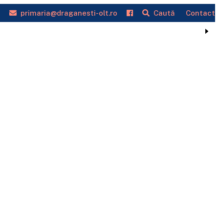
primaria@draganesti-olt.ro
Caută
Contact