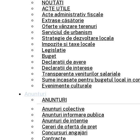
NOUTĂȚI
ACTE UTILE
Acte administrativ fiscale
Extrase căsătorie
Oferte vânzare terenuri
Serviciul de urbanism
Strategie de dezvoltare locala
Impozite si taxe locale
Legislatie
Buget
Declaratii de avere
Declaratii de interese
Transparenta veniturilor salariale
Sume incasate pentru bugetul local in con
Evenimente culturale
Anunțuri
ANUNȚURI
Anunțuri colective
Anunturi informare publica
Anunțuri de intenție
Cereri de ofertă de preț
Concursuri angajări
Contracte