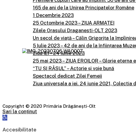
Premiere cupluri care au împlinit 50 de ani de
165 de ani de la Unirea Principatelor Române
1 Decembrie 2023
25 Octombrie 2023 – ZIUA ARMATEI
Zilele Orasului Draganesti-OLT 2023
Un secol de viață – Călin Grigorița la împlinire
5 Iulie 2023 – 42 de ani de la înființarea Mu
Ziua IEI – 24 iunie 2023
25 mai 2023 – ZIUA EROILOR – Glorie eterna e
“TU ȘI RÂSUL” – Actorie și voie bună
Spectacol dedicat Zilei Femeii
Ziua universala a iei. 24 iunie 2021, Colecti
Copyright © 2020 Primăria Drăgănești-Olt
Sari la conținut
Deschide
bara
de
Accesibilitate
unelte