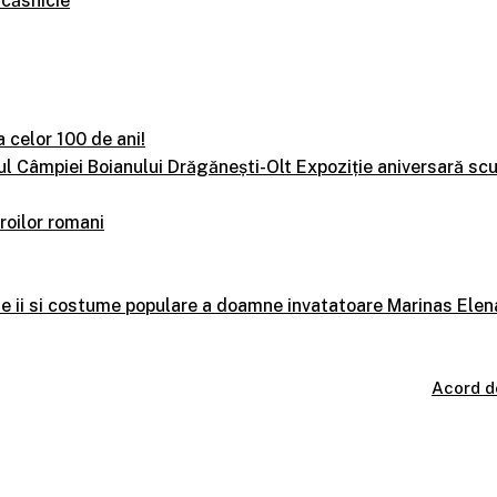
 căsnicie
a celor 100 de ani!
zeul Câmpiei Boianului Drăgănești-Olt Expoziție aniversară sc
roilor romani
a de ii si costume populare a doamne invatatoare Marinas Elen
Acord d