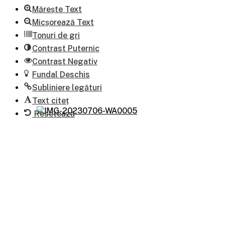
Mărește Text
Micșorează Text
Tonuri de gri
Contrast Puternic
Contrast Negativ
Fundal Deschis
Subliniere legături
Text citeț
Resetează