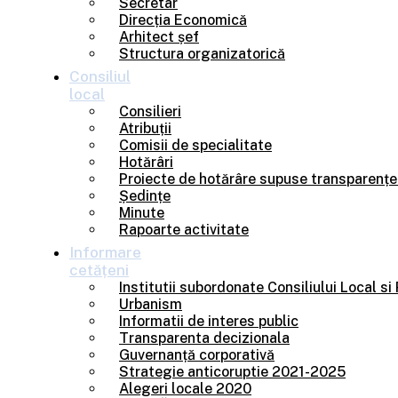
Secretar
Direcția Economică
Arhitect șef
Structura organizatorică
Consiliul
local
Consilieri
Atribuții
Comisii de specialitate
Hotărâri
Proiecte de hotărâre supuse transparențe
Ședințe
Minute
Rapoarte activitate
Informare
cetățeni
Institutii subordonate Consiliului Local si
Urbanism
Informatii de interes public
Transparenta decizionala
Guvernanță corporativă
Strategie anticoruptie 2021-2025
Alegeri locale 2020