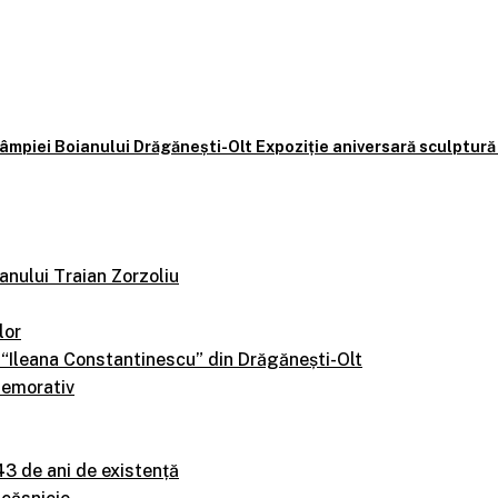
 Câmpiei Boianului Drăgănești-Olt Expoziție aniversară sculptur
anului Traian Zorzoliu
lor
 “Ileana Constantinescu” din Drăgănești-Olt
memorativ
43 de ani de existență