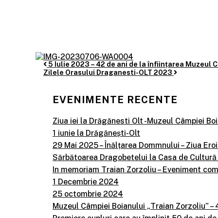
Post
5 Iulie 2023 – 42 de ani de la înființarea Muzeul
Zilele Orasului Draganesti-OLT 2023
navigation
EVENIMENTE RECENTE
Ziua iei la Drăgănesti Olt -Muzeul Câmpiei Boi
1 iunie la Drăgănești-Olt
29 Mai 2025 – Înălțarea Dommnului – Ziua Eroi
Sărbătoarea Dragobetelui la Casa de Cultură
In memoriam Traian Zorzoliu – Eveniment co
1 Decembrie 2024
25 octombrie 2024
Muzeul Câmpiei Boianului „Traian Zorzoliu” – 