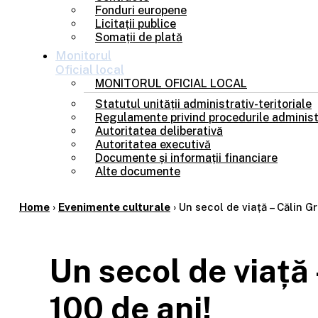
Fonduri europene
Licitații publice
Somații de plată
Monitorul
Oficial local
MONITORUL OFICIAL LOCAL
Statutul unității administrativ-teritoriale
Regulamente privind procedurile administ
Autoritatea deliberativă
Autoritatea executivă
Documente și informații financiare
Alte documente
Home
›
Evenimente culturale
›
Un secol de viață – Călin Gr
Un secol de viață 
100 de ani!