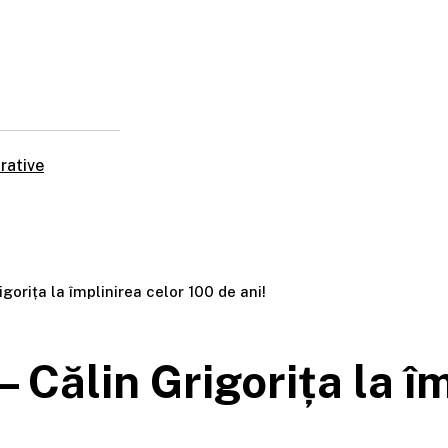
rative
igorița la împlinirea celor 100 de ani!
– Călin Grigorița la î