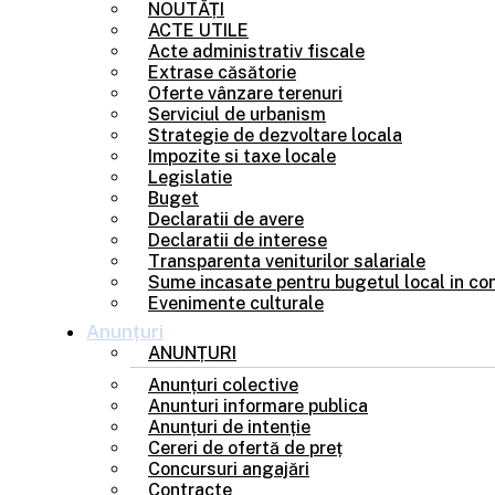
NOUTĂȚI
ACTE UTILE
Acte administrativ fiscale
Extrase căsătorie
Oferte vânzare terenuri
Serviciul de urbanism
Strategie de dezvoltare locala
Impozite si taxe locale
Legislatie
Buget
Declaratii de avere
Declaratii de interese
Transparenta veniturilor salariale
Sume incasate pentru bugetul local in con
Evenimente culturale
Anunțuri
ANUNȚURI
Anunțuri colective
Anunturi informare publica
Anunțuri de intenție
Cereri de ofertă de preț
Concursuri angajări
Contracte