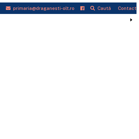
primaria@draganesti-olt.ro
Caută
Contact