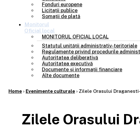
Fonduri europene
Licitații publice
Somații de plată
Monitorul
Oficial local
MONITORUL OFICIAL LOCAL
Statutul unității administrativ-teritoriale
Regulamente privind procedurile administ
Autoritatea deliberativă
Autoritatea executivă
Documente și informații financiare
Alte documente
Home
›
Evenimente culturale
›
Zilele Orasului Draganest
Zilele Orasului 