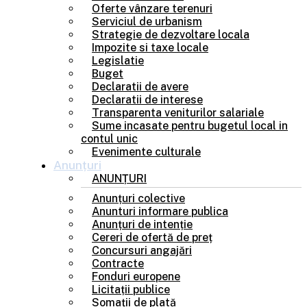
Oferte vânzare terenuri
Serviciul de urbanism
Strategie de dezvoltare locala
Impozite si taxe locale
Legislatie
Buget
Declaratii de avere
Declaratii de interese
Transparenta veniturilor salariale
Sume incasate pentru bugetul local in
contul unic
Evenimente culturale
Anunțuri
ANUNȚURI
Anunțuri colective
Anunturi informare publica
Anunțuri de intenție
Cereri de ofertă de preț
Concursuri angajări
Contracte
Fonduri europene
Licitații publice
Somații de plată