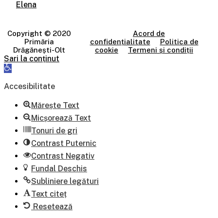
Elena
Copyright © 2020
Acord de
Primăria
confidențialitate
Politica de
Drăgănești-Olt
cookie
Termeni și condiții
Sari la conținut
Deschide
bara
de
Accesibilitate
unelte
Mărește Text
Micșorează Text
Tonuri de gri
Contrast Puternic
Contrast Negativ
Fundal Deschis
Subliniere legături
Text citeț
Resetează