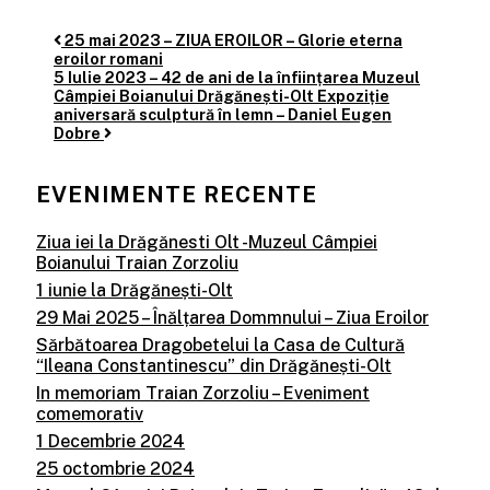
25 mai 2023 – ZIUA EROILOR – Glorie eterna
Post
eroilor romani
navigation
5 Iulie 2023 – 42 de ani de la înființarea Muzeul
Câmpiei Boianului Drăgănești-Olt Expoziție
aniversară sculptură în lemn – Daniel Eugen
Dobre
EVENIMENTE RECENTE
Ziua iei la Drăgănesti Olt -Muzeul Câmpiei
Boianului Traian Zorzoliu
1 iunie la Drăgănești-Olt
29 Mai 2025 – Înălțarea Dommnului – Ziua Eroilor
Sărbătoarea Dragobetelui la Casa de Cultură
“Ileana Constantinescu” din Drăgănești-Olt
In memoriam Traian Zorzoliu – Eveniment
comemorativ
1 Decembrie 2024
25 octombrie 2024