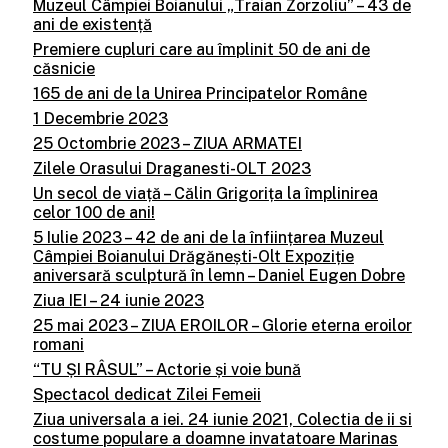
Muzeul Câmpiei Boianului „Traian Zorzoliu” – 43 de
ani de existență
Premiere cupluri care au împlinit 50 de ani de
căsnicie
165 de ani de la Unirea Principatelor Române
1 Decembrie 2023
25 Octombrie 2023 – ZIUA ARMATEI
Zilele Orasului Draganesti-OLT 2023
Un secol de viață – Călin Grigorița la împlinirea
celor 100 de ani!
5 Iulie 2023 – 42 de ani de la înființarea Muzeul
Câmpiei Boianului Drăgănești-Olt Expoziție
aniversară sculptură în lemn – Daniel Eugen Dobre
Ziua IEI – 24 iunie 2023
25 mai 2023 – ZIUA EROILOR – Glorie eterna eroilor
romani
“TU ȘI RÂSUL” – Actorie și voie bună
Spectacol dedicat Zilei Femeii
Ziua universala a iei. 24 iunie 2021, Colectia de ii si
costume populare a doamne invatatoare Marinas