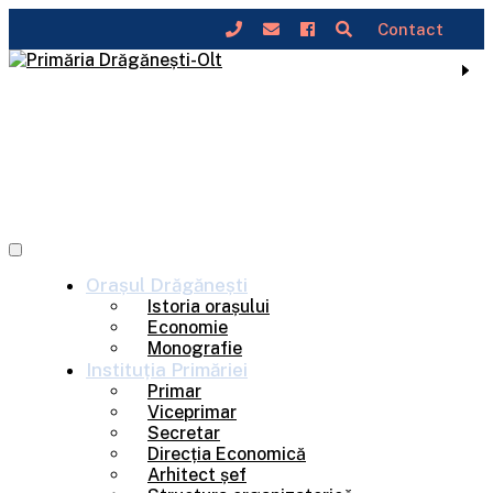
Contact
Skip
to
content
Orașul
Drăgănești
Istoria orașului
Economie
Monografie
Instituția
Primăriei
Primar
Viceprimar
Secretar
Direcția Economică
Arhitect șef