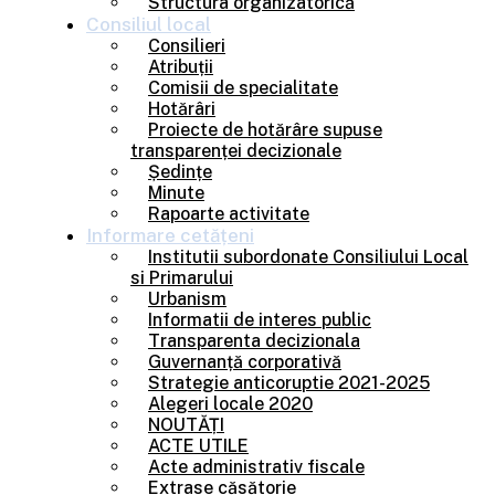
Structura organizatorică
Consiliul
local
Consilieri
Atribuții
Comisii de specialitate
Hotărâri
Proiecte de hotărâre supuse
transparenței decizionale
Ședințe
Minute
Rapoarte activitate
Informare
cetățeni
Institutii subordonate Consiliului Local
si Primarului
Urbanism
Informatii de interes public
Transparenta decizionala
Guvernanță corporativă
Strategie anticoruptie 2021-2025
Alegeri locale 2020
NOUTĂȚI
ACTE UTILE
Acte administrativ fiscale
Extrase căsătorie