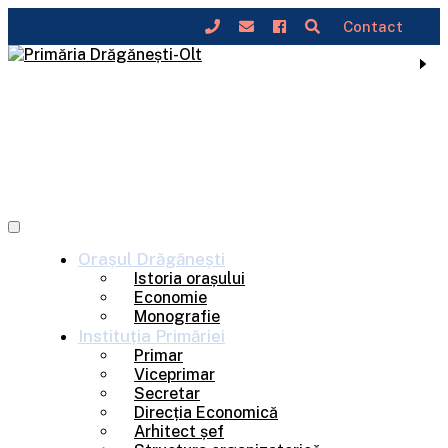
Contact
Skip
to
content
Orașul
Drăgănești
Istoria orașului
Economie
Monografie
Instituția
Primăriei
Primar
Viceprimar
Secretar
Direcția Economică
Arhitect șef