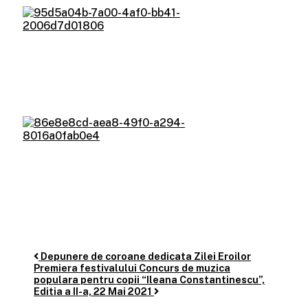
Depunere de coroane dedicata Zilei Eroilor
Post
Premiera festivalului Concurs de muzica
navigation
populara pentru copii “Ileana Constantinescu”,
Editia a II-a, 22 Mai 2021