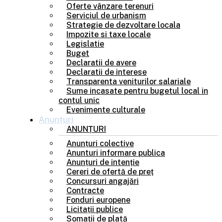
Oferte vânzare terenuri
Serviciul de urbanism
Strategie de dezvoltare locala
Impozite si taxe locale
Legislatie
Buget
Declaratii de avere
Declaratii de interese
Transparenta veniturilor salariale
Sume incasate pentru bugetul local in
contul unic
Evenimente culturale
Anunțuri
ANUNȚURI
Anunțuri colective
Anunturi informare publica
Anunțuri de intenție
Cereri de ofertă de preț
Concursuri angajări
Contracte
Fonduri europene
Licitații publice
Somații de plată