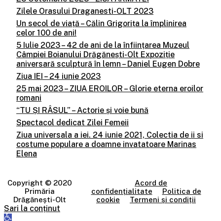
Zilele Orasului Draganesti-OLT 2023
Un secol de viață – Călin Grigorița la împlinirea
celor 100 de ani!
5 Iulie 2023 – 42 de ani de la înființarea Muzeul
Câmpiei Boianului Drăgănești-Olt Expoziție
aniversară sculptură în lemn – Daniel Eugen Dobre
Ziua IEI – 24 iunie 2023
25 mai 2023 – ZIUA EROILOR – Glorie eterna eroilor
romani
“TU ȘI RÂSUL” – Actorie și voie bună
Spectacol dedicat Zilei Femeii
Ziua universala a iei. 24 iunie 2021, Colectia de ii si
costume populare a doamne invatatoare Marinas
Elena
Copyright © 2020
Acord de
Primăria
confidențialitate
Politica de
Drăgănești-Olt
cookie
Termeni și condiții
Sari la conținut
Deschide