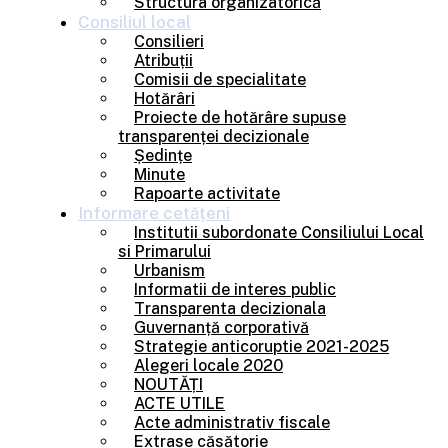
Structura organizatorică
Consiliul
local
Consilieri
Atribuții
Comisii de specialitate
Hotărâri
Proiecte de hotărâre supuse
transparenței decizionale
Ședințe
Minute
Rapoarte activitate
Informare
cetățeni
Institutii subordonate Consiliului Local
si Primarului
Urbanism
Informatii de interes public
Transparenta decizionala
Guvernanță corporativă
Strategie anticoruptie 2021-2025
Alegeri locale 2020
NOUTĂȚI
ACTE UTILE
Acte administrativ fiscale
Extrase căsătorie