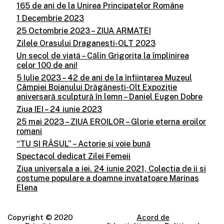
165 de ani de la Unirea Principatelor Române
1 Decembrie 2023
25 Octombrie 2023 – ZIUA ARMATEI
Zilele Orasului Draganesti-OLT 2023
Un secol de viață – Călin Grigorița la împlinirea
celor 100 de ani!
5 Iulie 2023 – 42 de ani de la înființarea Muzeul
Câmpiei Boianului Drăgănești-Olt Expoziție
aniversară sculptură în lemn – Daniel Eugen Dobre
Ziua IEI – 24 iunie 2023
25 mai 2023 – ZIUA EROILOR – Glorie eterna eroilor
romani
“TU ȘI RÂSUL” – Actorie și voie bună
Spectacol dedicat Zilei Femeii
Ziua universala a iei. 24 iunie 2021, Colectia de ii si
costume populare a doamne invatatoare Marinas
Elena
Copyright © 2020
Acord de