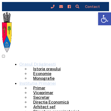
Contact
Deschide b
Skip
to
content
Orașul
Drăgănești
Istoria orașului
Economie
Monografie
Instituția
Primăriei
Primar
Viceprimar
Secretar
Direcția Economică
Arhitect șef