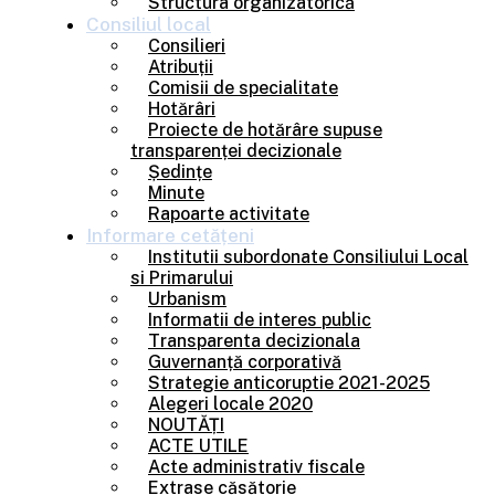
Structura organizatorică
Consiliul
local
Consilieri
Atribuții
Comisii de specialitate
Hotărâri
Proiecte de hotărâre supuse
transparenței decizionale
Ședințe
Minute
Rapoarte activitate
Informare
cetățeni
Institutii subordonate Consiliului Local
si Primarului
Urbanism
Informatii de interes public
Transparenta decizionala
Guvernanță corporativă
Strategie anticoruptie 2021-2025
Alegeri locale 2020
NOUTĂȚI
ACTE UTILE
Acte administrativ fiscale
Extrase căsătorie