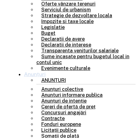
Oferte vânzare terenuri
Serviciul de urbanism
Strategie de dezvoltare locala
Impozite si taxe locale
Legislatie
Buget
Declaratii de avere
Declaratii de interese
Transparenta veniturilor salariale
Sume incasate pentru bugetul local in
contul unic
Evenimente culturale
Anunțuri
ANUNȚURI
Anunțuri colective
Anunturi informare publica
Anunțuri de intenție
Cereri de ofertă de preț
Concursuri angajări
Contracte
Fonduri europene
Licitații publice
Somații de plată