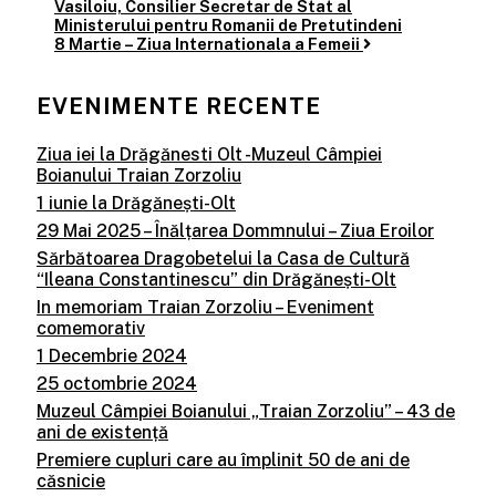
Vasiloiu, Consilier Secretar de Stat al
navigation
Ministerului pentru Romanii de Pretutindeni
8 Martie – Ziua Internationala a Femeii
EVENIMENTE RECENTE
Ziua iei la Drăgănesti Olt -Muzeul Câmpiei
Boianului Traian Zorzoliu
1 iunie la Drăgănești-Olt
29 Mai 2025 – Înălțarea Dommnului – Ziua Eroilor
Sărbătoarea Dragobetelui la Casa de Cultură
“Ileana Constantinescu” din Drăgănești-Olt
In memoriam Traian Zorzoliu – Eveniment
comemorativ
1 Decembrie 2024
25 octombrie 2024
Muzeul Câmpiei Boianului „Traian Zorzoliu” – 43 de
ani de existență
Premiere cupluri care au împlinit 50 de ani de
căsnicie