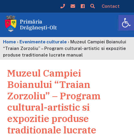
Contact
De
Home
›
Evenimente culturale
›
Muzeul Campiei Boianului
“Traian Zorzoliu” – Program cultural-artistic si expozitie
produse traditionale lucrate manual
Muzeul Campiei
Boianului “Traian
Zorzoliu” – Program
cultural-artistic si
expozitie produse
traditionale lucrate