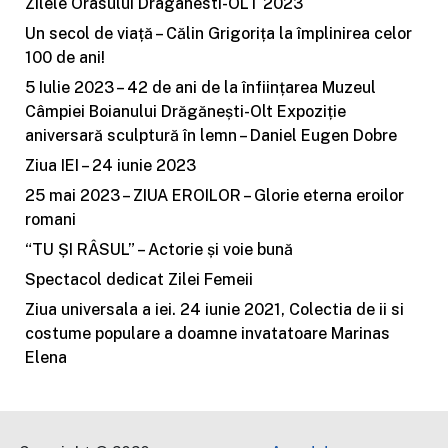
Zilele Orasului Draganesti-OLT 2023
Un secol de viață – Călin Grigorița la împlinirea celor
100 de ani!
5 Iulie 2023 – 42 de ani de la înființarea Muzeul
Câmpiei Boianului Drăgănești-Olt Expoziție
aniversară sculptură în lemn – Daniel Eugen Dobre
Ziua IEI – 24 iunie 2023
25 mai 2023 – ZIUA EROILOR – Glorie eterna eroilor
romani
“TU ȘI RÂSUL” – Actorie și voie bună
Spectacol dedicat Zilei Femeii
Ziua universala a iei. 24 iunie 2021, Colectia de ii si
costume populare a doamne invatatoare Marinas
Elena