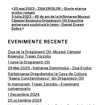
25 mai 2023 – ZIUA EROILOR – Glorie eterna
Post
eroilor romani
navigation
5 Iulie 2023 – 42 de ani de la înființarea Muzeul
Câmpiei Boianului Drăgănești-Olt Expoziție
aniversară sculptură în lemn – Daniel Eugen
Dobre
EVENIMENTE RECENTE
Ziua iei la Drăgănesti Olt -Muzeul Câmpiei
Boianului Traian Zorzoliu
1 iunie la Drăgănești-Olt
29 Mai 2025 – Înălțarea Dommnului – Ziua Eroilor
Sărbătoarea Dragobetelui la Casa de Cultură
“Ileana Constantinescu” din Drăgănești-Olt
In memoriam Traian Zorzoliu – Eveniment
comemorativ
1 Decembrie 2024
25 octombrie 2024