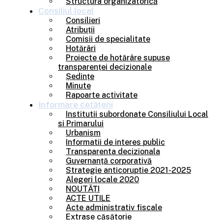
Structura organizatorică
Consiliul
local
Consilieri
Atribuții
Comisii de specialitate
Hotărâri
Proiecte de hotărâre supuse
transparenței decizionale
Ședințe
Minute
Rapoarte activitate
Informare
cetățeni
Institutii subordonate Consiliului Local
si Primarului
Urbanism
Informatii de interes public
Transparenta decizionala
Guvernanță corporativă
Strategie anticoruptie 2021-2025
Alegeri locale 2020
NOUTĂȚI
ACTE UTILE
Acte administrativ fiscale
Extrase căsătorie