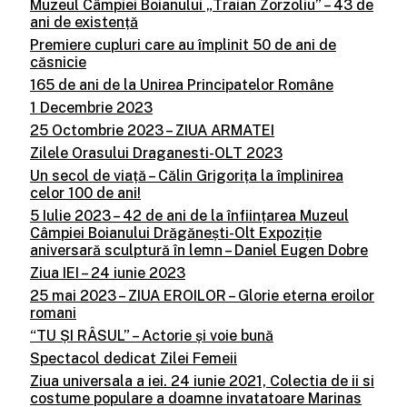
Muzeul Câmpiei Boianului „Traian Zorzoliu” – 43 de
ani de existență
Premiere cupluri care au împlinit 50 de ani de
căsnicie
165 de ani de la Unirea Principatelor Române
1 Decembrie 2023
25 Octombrie 2023 – ZIUA ARMATEI
Zilele Orasului Draganesti-OLT 2023
Un secol de viață – Călin Grigorița la împlinirea
celor 100 de ani!
5 Iulie 2023 – 42 de ani de la înființarea Muzeul
Câmpiei Boianului Drăgănești-Olt Expoziție
aniversară sculptură în lemn – Daniel Eugen Dobre
Ziua IEI – 24 iunie 2023
25 mai 2023 – ZIUA EROILOR – Glorie eterna eroilor
romani
“TU ȘI RÂSUL” – Actorie și voie bună
Spectacol dedicat Zilei Femeii
Ziua universala a iei. 24 iunie 2021, Colectia de ii si
costume populare a doamne invatatoare Marinas