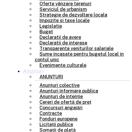
Oferte vânzare terenuri
Serviciul de urbanism
Strategie de dezvoltare locala
Impozite si taxe locale
Legislatie
Buget
Declaratii de avere
Declaratii de interese
Transparenta veniturilor salariale
Sume incasate pentru bugetul local in
contul unic
Evenimente culturale
Anunțuri
ANUNȚURI
Anunțuri colective
Anunturi informare publica
Anunțuri de intenție
Cereri de ofertă de preț
Concursuri angajări
Contracte
Fonduri europene
Licitații publice
Somații de plată