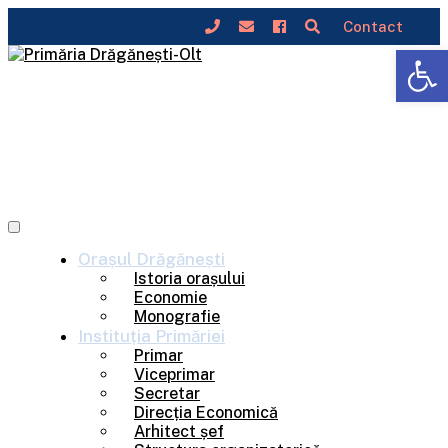
Contact
Deschide b
Skip
to
content
Orașul
Drăgănești
Istoria orașului
Economie
Monografie
Instituția
Primăriei
Primar
Viceprimar
Secretar
Direcția Economică
Arhitect șef