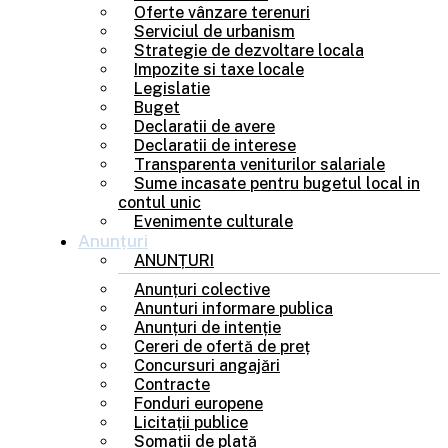
Oferte vânzare terenuri
Serviciul de urbanism
Strategie de dezvoltare locala
Impozite si taxe locale
Legislatie
Buget
Declaratii de avere
Declaratii de interese
Transparenta veniturilor salariale
Sume incasate pentru bugetul local in
contul unic
Evenimente culturale
Anunțuri
ANUNȚURI
Anunțuri colective
Anunturi informare publica
Anunțuri de intenție
Cereri de ofertă de preț
Concursuri angajări
Contracte
Fonduri europene
Licitații publice
Somații de plată