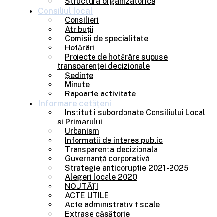
Structura organizatorică
Consiliul
local
Consilieri
Atribuții
Comisii de specialitate
Hotărâri
Proiecte de hotărâre supuse
transparenței decizionale
Ședințe
Minute
Rapoarte activitate
Informare
cetățeni
Institutii subordonate Consiliului Local
si Primarului
Urbanism
Informatii de interes public
Transparenta decizionala
Guvernanță corporativă
Strategie anticoruptie 2021-2025
Alegeri locale 2020
NOUTĂȚI
ACTE UTILE
Acte administrativ fiscale
Extrase căsătorie