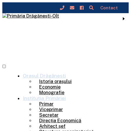
Contact
Skip
to
content
Orașul
Drăgănești
Istoria orașului
Economie
Monografie
Instituția
Primăriei
Primar
Viceprimar
Secretar
Direcția Economică
Arhitect șef