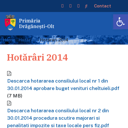
Contact
De
Home
›
Hotărâri
›
Hotărâri 2014
Hotărâri 2014
Descarca hotararea consiliului local nr 1 din
30.01.2014 aprobare buget venituri cheltuieli.pdf
(7 MB)
Descarca hotararea consiliului local nr 2 din
30.01.2014 procedura scutire majorari si
penalitati impozite si taxe locale pers fiz.pdf