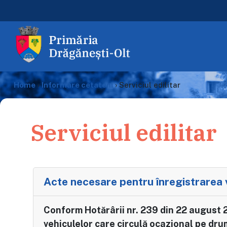
Home
›
Informare cetateni
›
Serviciul edilitar
Serviciul edilitar
Acte necesare pentru înregistrarea
Conform Hotărârii nr. 239 din 22 august 
vehiculelor care circulă ocazional pe drum