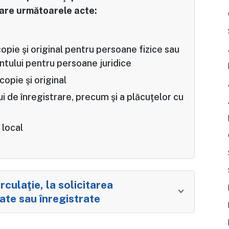
sare următoarele acte:
 copie şi original pentru persoane fizice sau
antului pentru persoane juridice
copie şi original
ui de înregistrare, precum şi a plăcuţelor cu
 local
)
culaţie, la solicitarea
late sau înregistrate