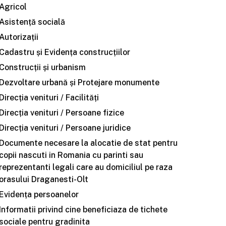
Agricol
Asistență socială
Autorizații
Cadastru și Evidența construcțiilor
Construcții și urbanism
Dezvoltare urbană și Protejare monumente
Direcția venituri / Facilități
Direcția venituri / Persoane fizice
Direcția venituri / Persoane juridice
Documente necesare la alocatie de stat pentru
copii nascuti in Romania cu parinti sau
reprezentanti legali care au domiciliul pe raza
orasului Draganesti-Olt
Evidența persoanelor
Informatii privind cine beneficiaza de tichete
sociale pentru gradinita