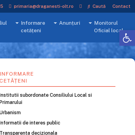
15
primaria@draganesti-olt.ro
Caută
Contact
iul
Informare
Anunțuri
Monitorul
De
cetățeni
Oficial local
INFORMARE
CETĂȚENI
Institutii subordonate Consiliului Local si
Primarului
Urbanism
Informatii de interes public
Transparenta decizionala