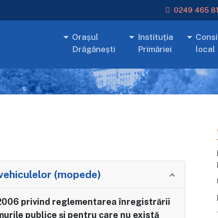
0249 465 8
Orașul
Instituția
Consil
Drăgănești
Primăriei
local
 vehiculelor (mopede)
2006 privind reglementarea înregistrării
urile publice şi pentru care nu există