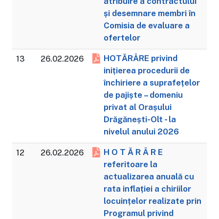
atribuire a contractului
și desemnare membri în
Comisia de evaluare a
ofertelor
HOTĂRÂRE privind
13
26.02.2026
inițierea procedurii de
închiriere a suprafețelor
de pajiște – domeniu
privat al Orașului
Drăgănești-Olt - la
nivelul anului 2026
H O T Ă R Â R E
12
26.02.2026
referitoare la
actualizarea anuală cu
rata inflației a chiriilor
locuințelor realizate prin
Programul privind