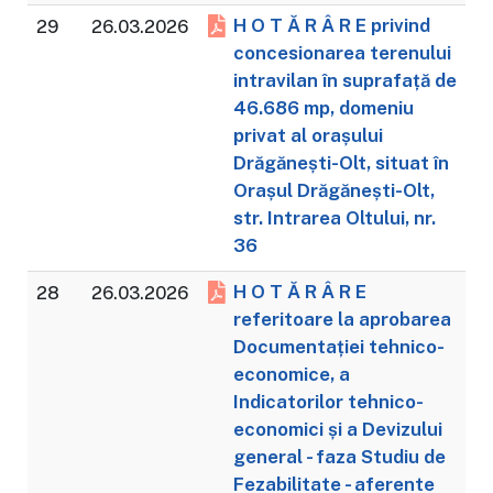
H O T Ă R Â R E privind
29
26.03.2026
concesionarea terenului
intravilan în suprafață de
46.686 mp, domeniu
privat al orașului
Drăgănești-Olt, situat în
Orașul Drăgănești-Olt,
str. Intrarea Oltului, nr.
36
H O T Ă R Â R E
28
26.03.2026
referitoare la aprobarea
Documentației tehnico-
economice, a
Indicatorilor tehnico-
economici și a Devizului
general - faza Studiu de
Fezabilitate - aferente