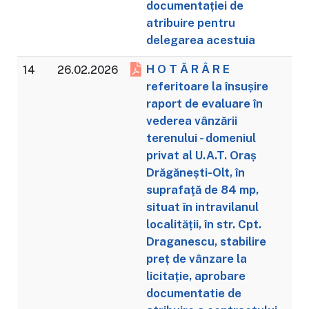
documentației de
atribuire pentru
delegarea acestuia
H O T Ă R Â R E
14
26.02.2026
referitoare la însușire
raport de evaluare în
vederea vânzării
terenului - domeniul
privat al U.A.T. Oraș
Drăgănești-Olt, în
suprafaţă de 84 mp,
situat în intravilanul
localității, în str. Cpt.
Draganescu, stabilire
preț de vânzare la
licitație, aprobare
documentatie de