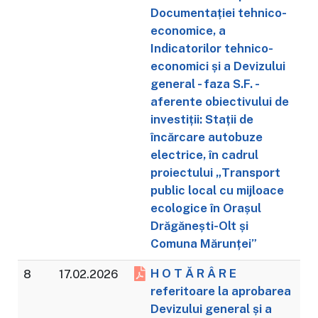
Documentației tehnico-
economice, a
Indicatorilor tehnico-
economici și a Devizului
general - faza S.F. -
aferente obiectivului de
investiții: Stații de
încărcare autobuze
electrice, în cadrul
proiectului „Transport
public local cu mijloace
ecologice în Orașul
Drăgănești-Olt și
Comuna Mărunței”
H O T Ă R Â R E
8
17.02.2026
referitoare la aprobarea
Devizului general și a