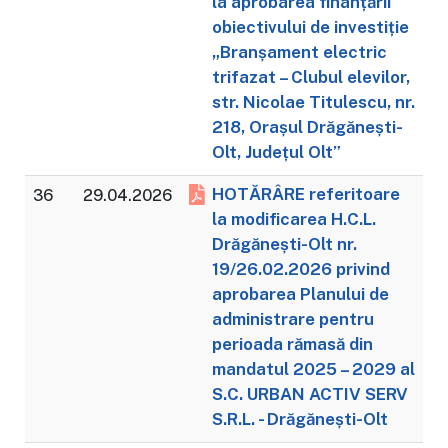
la aprobarea finanțării
obiectivului de investiție
„Branșament electric
trifazat – Clubul elevilor,
str. Nicolae Titulescu, nr.
218, Orașul Drăgănești-
Olt, Județul Olt”
HOTĂRÂRE referitoare
36
29.04.2026
la modificarea H.C.L.
Drăgănești-Olt nr.
19/26.02.2026 privind
aprobarea Planului de
administrare pentru
perioada rămasă din
mandatul 2025 – 2029 al
S.C. URBAN ACTIV SERV
S.R.L. - Drăgănești-Olt