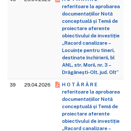
referitoare la aprobarea
documentațiilor Notă
conceptuală și Temă de
proiectare aferente
obiectivului de investiție
„Racord canalizare –
Locuințe pentru tineri,
destinate închirierii, bl
ANL, str. Morii, nr. 3 –
Drăgănești-Olt, jud. Olt”
H O T Ă R Â R E
39
29.04.2026
referitoare la aprobarea
documentațiilor Notă
conceptuală și Temă de
proiectare aferente
obiectivului de investiție
„Racord canalizare –