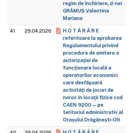
regim de închiriere, d-nei
GRĂMUȘ Valentina
Mariana
H O T Ă R Â R E
41
29.04.2026
referitoare la aprobarea
Regulamentului privind
procedura de emitere a
autorizaţiei de
funcţionare locală a
operatorilor economici
care desfăşoară
activităţi de jocuri de
noroc în locaţii fizice cod
CAEN 9200 — pe
teritoriul administrativ al
Orașului Drăgănești-Olt
H O T Ă R Â R E
40
29.04.2026