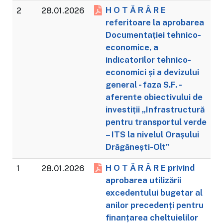
H O T Ă R Â R E
2
28.01.2026
referitoare la aprobarea
Documentației tehnico-
economice, a
indicatorilor tehnico-
economici și a devizului
general - faza S.F. -
aferente obiectivului de
investiții „Infrastructură
pentru transportul verde
– ITS la nivelul Orașului
Drăgănești-Olt”
H O T Ă R Â R E privind
1
28.01.2026
aprobarea utilizării
excedentului bugetar al
anilor precedenți pentru
finanțarea cheltuielilor