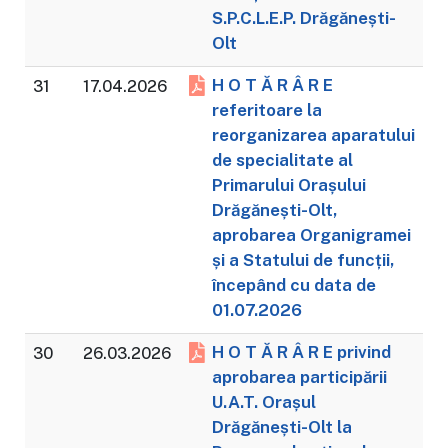
S.P.C.L.E.P. Drăgănești-
Olt
H O T Ă R Â R E
31
17.04.2026
referitoare la
reorganizarea aparatului
de specialitate al
Primarului Orașului
Drăgănești-Olt,
aprobarea Organigramei
și a Statului de funcții,
începând cu data de
01.07.2026
H O T Ă R Â R E privind
30
26.03.2026
aprobarea participării
U.A.T. Orașul
Drăgănești-Olt la