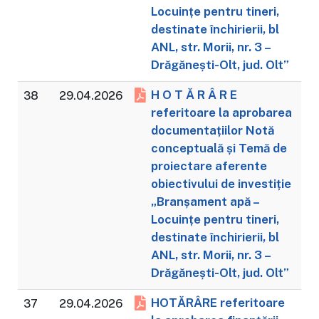
Locuințe pentru tineri,
destinate închirierii, bl
ANL, str. Morii, nr. 3 –
Drăgănești-Olt, jud. Olt”
H O T Ă R Â R E
38
29.04.2026
referitoare la aprobarea
documentațiilor Notă
conceptuală și Temă de
proiectare aferente
obiectivului de investiție
„Branșament apă –
Locuințe pentru tineri,
destinate închirierii, bl
ANL, str. Morii, nr. 3 –
Drăgănești-Olt, jud. Olt”
HOTĂRÂRE referitoare
37
29.04.2026