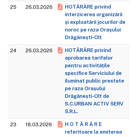
HOTĂRÂRE privind
25
26.03.2026
interzicerea organizării
și exploatării jocurilor de
noroc pe raza Orașului
Drăgănești-Olt
HOTĂRÂRE privind
24
26.03.2026
aprobarea tarifelor
pentru activitățile
specifice Serviciului de
iluminat public prestate
pe raza Orașului
Drăgănești-Olt de
S.C.URBAN ACTIV SERV
S.R.L.
H O T Ă R Â R E
23
18.03.2026
referitoare la emiterea