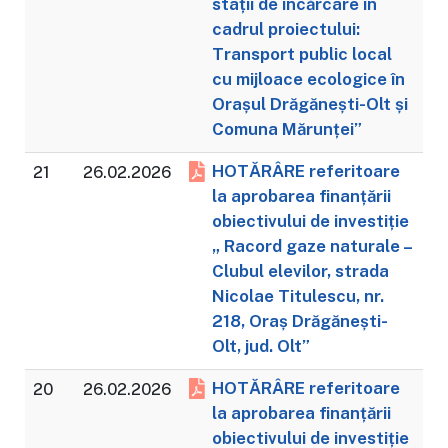
stații de încărcare în
cadrul proiectului:
Transport public local
cu mijloace ecologice în
Orașul Drăgănești-Olt și
Comuna Mărunței”
HOTĂRÂRE referitoare
21
26.02.2026
la aprobarea finanțării
obiectivului de investiție
„ Racord gaze naturale –
Clubul elevilor, strada
Nicolae Titulescu, nr.
218, Oraș Drăgănești-
Olt, jud. Olt”
HOTĂRÂRE referitoare
20
26.02.2026
la aprobarea finanțării
obiectivului de investiție