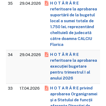
H O T Ă R Â R E
35
29.04.2026
referitoare la aprobarea
suportării de la bugetul
local a sumei totale de
1.750 lei, reprezentând
cheltuieli de judecată
către doamna CALCIU
Florica
H O T Ă R Â R E
34
29.04.2026
referitoare la aprobarea
execuției bugetare
pentru trimestrul I al
anului 2026
H O T A R Â R E privind
33
17.04.2026
aprobarea Organigramei
și a Statului de funcții
aferente Direcției de