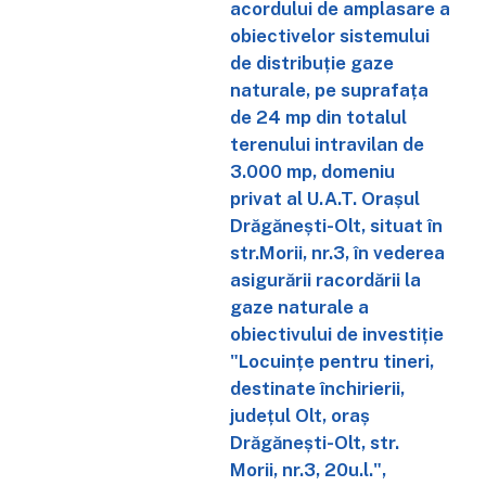
acordului de amplasare a
obiectivelor sistemului
de distribuție gaze
naturale, pe suprafața
de 24 mp din totalul
terenului intravilan de
3.000 mp, domeniu
privat al U.A.T. Orașul
Drăgănești-Olt, situat în
str.Morii, nr.3, în vederea
asigurării racordării la
gaze naturale a
obiectivului de investiție
"Locuințe pentru tineri,
destinate închirierii,
județul Olt, oraș
Drăgănești-Olt, str.
Morii, nr.3, 20u.l.",