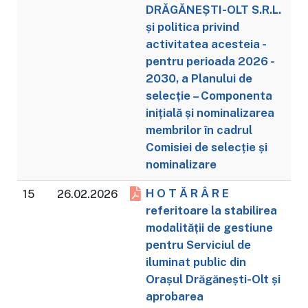
DRĂGĂNEȘTI-OLT S.R.L.
și politica privind
activitatea acesteia -
pentru perioada 2026 -
2030, a Planului de
selecție – Componenta
inițială și nominalizarea
membrilor în cadrul
Comisiei de selecție și
nominalizare
H O T Ă R Â R E
15
26.02.2026
referitoare la stabilirea
modalității de gestiune
pentru Serviciul de
iluminat public din
Orașul Drăgănești-Olt și
aprobarea