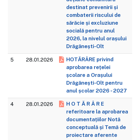
destinat prevenirii și
combaterii riscului de
sărăcie și excluziune
socială pentru anul
2026, la nivelul orașului
Drăgănești-Olt
HOTĂRÂRE privind
5
28.01.2026
aprobarea rețelei
școlare a Orașului
Drăgănești-Olt pentru
anul școlar 2026 - 2027
H O T Ă R Â R E
4
28.01.2026
referitoare la aprobarea
documentațiilor Notă
conceptuală și Temă de
proiectare aferente