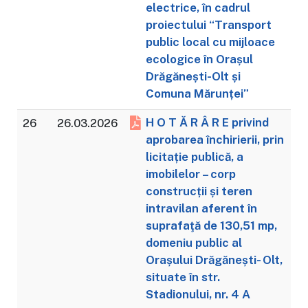
electrice, în cadrul
proiectului “Transport
public local cu mijloace
ecologice în Orașul
Drăgănești-Olt și
Comuna Mărunței”
H O T Ă R Â R E privind
26
26.03.2026
aprobarea închirierii, prin
licitație publică, a
imobilelor – corp
construcții și teren
intravilan aferent în
suprafaţă de 130,51 mp,
domeniu public al
Orașului Drăgănești- Olt,
situate în str.
Stadionului, nr. 4 A