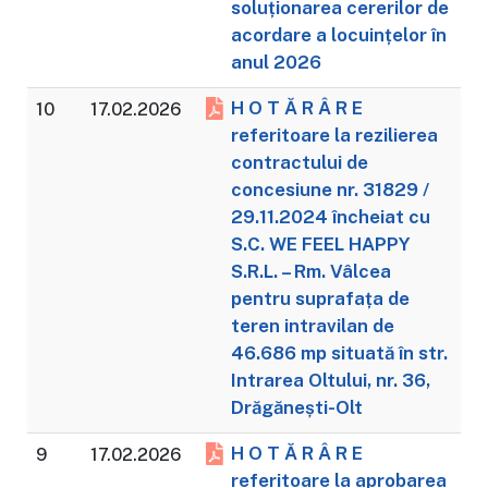
soluționarea cererilor de
acordare a locuințelor în
anul 2026
H O T Ă R Â R E
10
17.02.2026
referitoare la rezilierea
contractului de
concesiune nr. 31829 /
29.11.2024 încheiat cu
S.C. WE FEEL HAPPY
S.R.L. – Rm. Vâlcea
pentru suprafața de
teren intravilan de
46.686 mp situată în str.
Intrarea Oltului, nr. 36,
Drăgănești-Olt
H O T Ă R Â R E
9
17.02.2026
referitoare la aprobarea