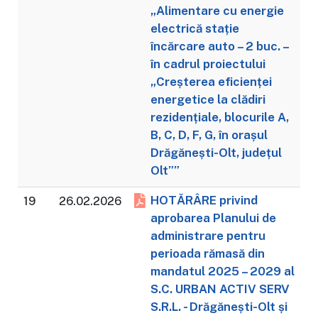
„Alimentare cu energie
electrică stație
încărcare auto – 2 buc. –
în cadrul proiectului
„Creșterea eficienței
energetice la clădiri
rezidențiale, blocurile A,
B, C, D, F, G, în orașul
Drăgănești-Olt, județul
Olt””
HOTĂRÂRE privind
19
26.02.2026
aprobarea Planului de
administrare pentru
perioada rămasă din
mandatul 2025 – 2029 al
S.C. URBAN ACTIV SERV
S.R.L. - Drăgănești-Olt și