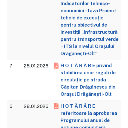
Indicatorilor tehnico-
economici - faza Proiect
tehnic de execuție -
pentru obiectivul de
investiții „Infrastructură
pentru transportul verde
– ITS la nivelul Orașului
Drăgănești-Olt”
H O T Ă R Â R E privind
7
28.01.2026
stabilirea unor reguli de
circulație pe strada
Căpitan Drăgănescu din
Orașul Drăgănești-Olt
H O T Ă R Â R E
6
28.01.2026
referitoare la aprobarea
Programului anual de
acțiune comunitară