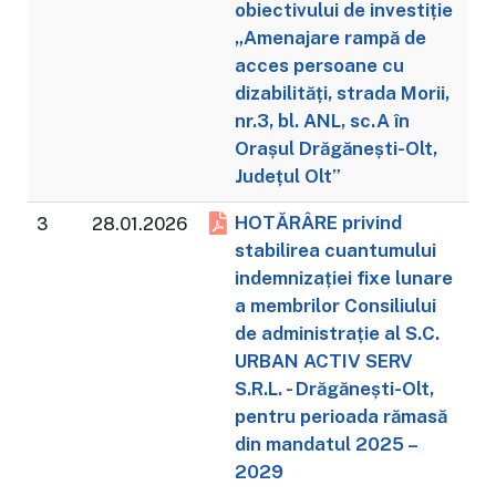
obiectivului de investiție
„Amenajare rampă de
acces persoane cu
dizabilități, strada Morii,
nr.3, bl. ANL, sc.A în
Orașul Drăgănești-Olt,
Județul Olt”
HOTĂRÂRE privind
3
28.01.2026
stabilirea cuantumului
indemnizației fixe lunare
a membrilor Consiliului
de administrație al S.C.
URBAN ACTIV SERV
S.R.L. - Drăgănești-Olt,
pentru perioada rămasă
din mandatul 2025 –
2029