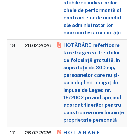
stabilirea indicatorilor-
cheie de performanță ai
contractelor de mandat
ale administratorilor
neexecutivi ai societății
HOTĂRÂRE referitoare
18
26.02.2026
la retragerea dreptului
de folosință gratuită, în
suprafață de 300 mp,
persoanelor care nu și-
au îndeplinit obligațiile
impuse de Legea nr.
15/2003 privind sprijinul
acordat tinerilor pentru
construirea unei locuințe
proprietate personală
H O T Ă R Â R E
17
26.02.2026