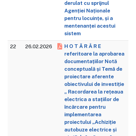
derulat cu sprijnul
Agenției Naționale
pentru locuințe, și a
mentenanței acestui
sistem
H O T Ă R Â R E
22
26.02.2026
referitoare la aprobarea
documentațiilor Notă
conceptuală și Temă de
proiectare aferente
obiectivului de investiție
„ Racordarea la rețeaua
electrica a stațiilor de
încărcare pentru
implementarea
proiectului „Achiziție
autobuze electrice și