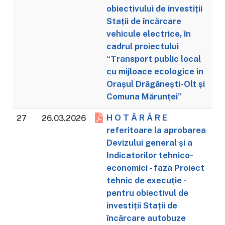
obiectivului de investiții
Stații de încărcare
vehicule electrice, în
cadrul proiectului
“Transport public local
cu mijloace ecologice în
Orașul Drăgănești-Olt și
Comuna Mărunței”
H O T Ă R Â R E
27
26.03.2026
referitoare la aprobarea
Devizului general și a
Indicatorilor tehnico-
economici - faza Proiect
tehnic de execuție -
pentru obiectivul de
investiții Stații de
încărcare autobuze